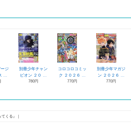
デージ
別冊少年チャン
コロコロコミッ
別冊少年マガジ
 …
ピオン ２０ …
ク ２０２６ …
ン ２０２６ …
円
780円
770円
770円
ってくる』｜