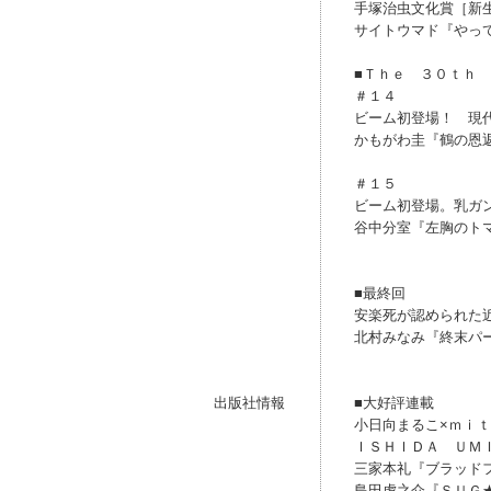
手塚治虫文化賞［新
サイトウマド『やっ
■Ｔｈｅ ３０ｔｈ
＃１４
ビーム初登場！ 現
かもがわ圭『鶴の恩
＃１５
ビーム初登場。乳ガ
谷中分室『左胸のト
■最終回
安楽死が認められた
北村みなみ『終末パ
出版社情報
■大好評連載
小日向まるこ×ｍｉ
ＩＳＨＩＤＡ ＵＭ
三家本礼『ブラッド
島田虎之介『ＳＵＧ