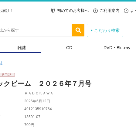
初めてのお客様へ
ご利用案内
よ
お届け！
こだわり検索
雑誌
CD
DVD・Blu-ray
誌
ックビーム ２０２６年７月号
ＫＡＤＯＫＡＷＡ
2026年6月12日
4912135910764
ド
13591-07
700円