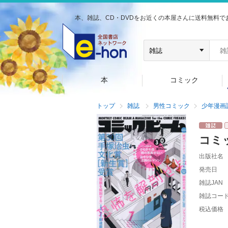
本、雑誌、CD・DVDをお近くの本屋さんに送料無料で
本
コミック
トップ
雑誌
男性コミック
少年漫画
コミ
出版社名
発売日
雑誌JAN
雑誌コー
税込価格