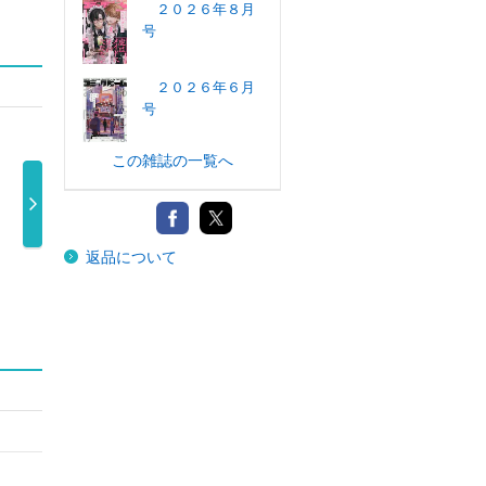
２０２６年８月
号
２０２６年６月
号
この雑誌の一覧へ
月刊ドラゴンエ
月刊Ｃｏｍｉｃ
少年Ａ（エー
月刊
返品について
イジ ２０２ …
ＲＥＸ ２０ …
ス） ２０２６
ス 
820円
650円
…
750円