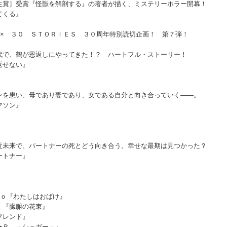
生賞］受賞『怪獣を解剖する』の著者が描く、ミステリーホラー開幕！
てくる』
 × ３０ ＳＴＯＲＩＥＳ ３０周年特別読切企画！ 第７弾！
代で、鶴が恩返しにやってきた！？ ハートフル・ストーリー！
返せない』
ンを患い、母であり妻であり、女である自分と向き合っていく――。
マソン』
近未来で、パートナーの死とどう向き合う。幸せな最期は見つかった？
ートナー』
ｔｏ『わたしはおばけ』
Ｉ『臓腑の花束』
フレンド』
★Ｒ －シュガー－』