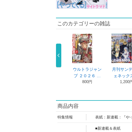
このカテゴリーの雑誌
刊サンデージ
ウルトラジャン
ウルトラジャン
月刊サン
ネックス …
プ ２０２６ …
プ ２０２６ …
ェネックス
1,200円
800円
800円
1,200
商品内容
特集情報
表紙：新連載：『や
■新連載＆表紙