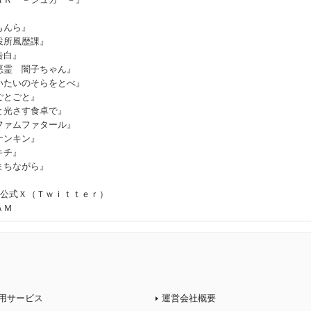
もんら』
役所風歴課』
告白』
悪霊 闇子ちゃん』
いたいのそらをとべ』
ごとごと』
と光さす食卓で』
ファムファタール』
ナンキン』
キチ』
まちながら』
］公式Ｘ（Ｔｗｉｔｔｅｒ）
ＡＭ
用サービス
運営会社概要