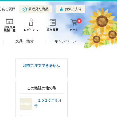
くある質問
最近見た商品
お気に入り
0
お受取り
ログイン
注文履歴
カート
店舗一覧
文具・雑貨
キャンペーン
現在ご注文できません
この雑誌の他の号
２０２６年９月
号