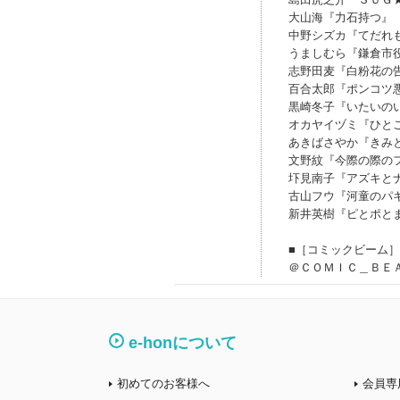
大山海『力石持つ』
中野シズカ『てだれ
うましむら『鎌倉市
志野田麦『白粉花の
百合太郎『ポンコツ
黒崎冬子『いたいの
オカヤイヅミ『ひと
あきばさやか『きみ
文野紋『今際の際の
圷見南子『アズキと
古山フウ『河童のパ
新井英樹『ピとポと
■［コミックビーム
＠ＣＯＭＩＣ＿ＢＥ
e-honについて
初めてのお客様へ
会員専