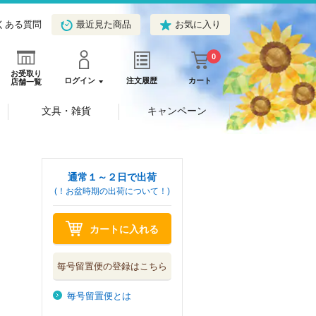
くある質問
最近見た商品
お気に入り
0
お受取り
ログイン
注文履歴
カート
店舗一覧
文具・雑貨
キャンペーン
通常１～２日で出荷
(！お盆時期の出荷について！)
カートに入れる
毎号留置便の登録はこちら
毎号留置便とは