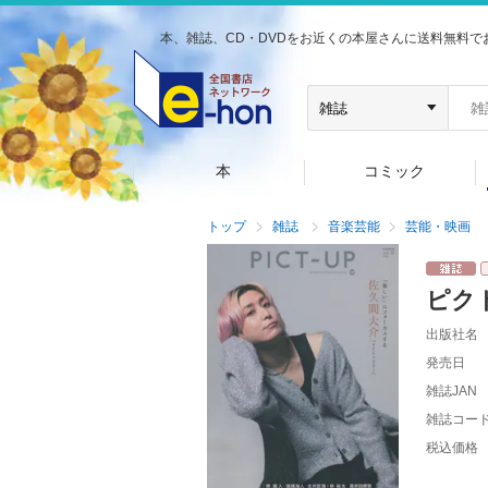
本、雑誌、CD・DVDをお近くの本屋さんに送料無料で
本
コミック
トップ
雑誌
音楽芸能
芸能・映画
ピク
出版社名
発売日
雑誌JAN
雑誌コー
税込価格