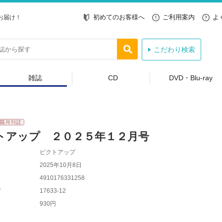
初めてのお客様へ
ご利用案内
よ
お届け！
こだわり検索
雑誌
CD
DVD・Blu-ray
トアップ ２０２５年１２月号
ピクトアップ
2025年10月8日
4910176331258
ド
17633-12
930円