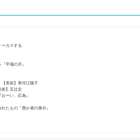
』
ーカスする
を『平場の月』
【美術】寒河江陽子
術】五辻圭
『おーい、応為』
取れたもの『愚か者の身分』