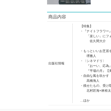
商品内容
【特集】
・『ナイトフラワー
「楽しい」にフォ
佐久間大介
・もっといいお芝居
堺雅人
・〈シネマドリ〉
出版社情報
『おーい、応為』
『平場の月』【美
・自由な風を吹かす
高橋海人
・残せたもの、受け
北村匠海×林裕太
…ほか