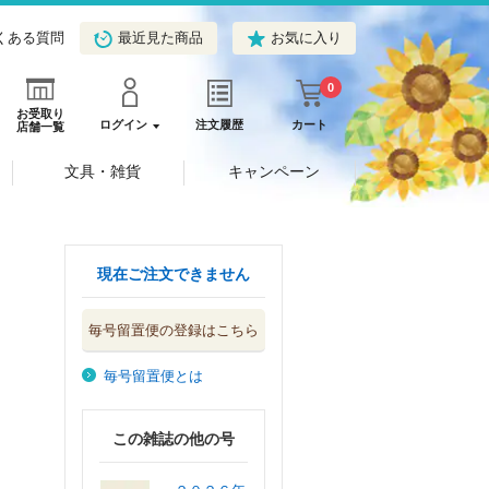
くある質問
最近見た商品
お気に入り
0
お受取り
ログイン
注文履歴
カート
店舗一覧
文具・雑貨
キャンペーン
現在ご注文できません
毎号留置便の登録はこちら
毎号留置便とは
この雑誌の他の号