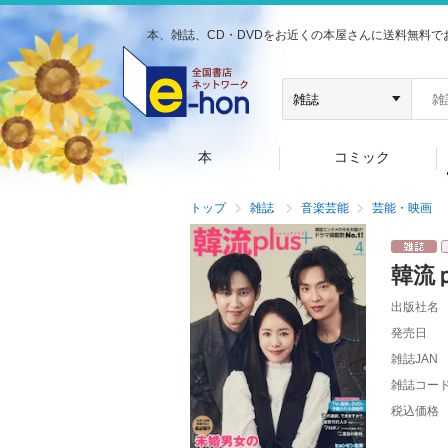
本、雑誌、CD・DVDをお近くの本屋さんに送料無料で
本
コミック
トップ
雑誌
音楽芸能
芸能・映画
韓流
出版社名
発売日
雑誌JAN
雑誌コー
税込価格