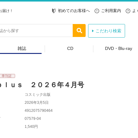
初めてのお客様へ
ご利用案内
よ
お届け！
こだわり検索
雑誌
CD
DVD・Blu-ray
ｐｌｕｓ ２０２６年４月号
コスミック出版
2026年3月5日
4912075790464
ド
07579-04
1,540円