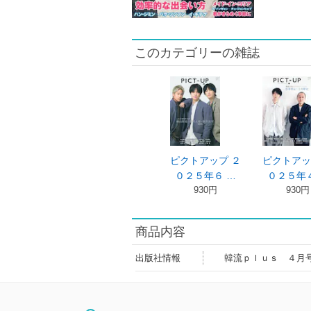
このカテゴリーの雑誌
ピクトアップ ２
ピクトアッ
０２５年６ …
０２５年４
930円
930円
商品内容
出版社情報
韓流ｐｌｕｓ ４月