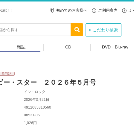
初めてのお客様へ
ご利用案内
よ
お届け！
こだわり検索
雑誌
CD
DVD・Blu-ray
ビー・スター ２０２６年５月号
イン・ロック
2026年3月21日
4912085310560
ド
08531-05
1,026円