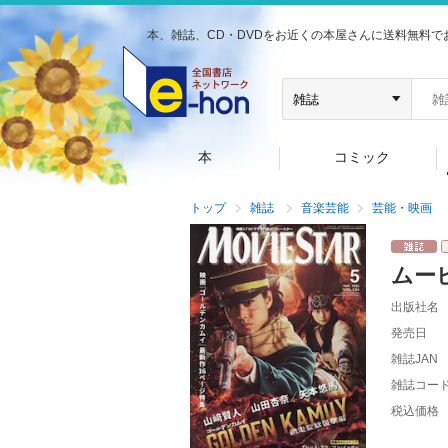
本、雑誌、CD・DVDをお近くの本屋さんに送料無料で
本
コミック
トップ
雑誌
音楽芸能
芸能・映画
ムー
出版社名
発売日
雑誌JAN
雑誌コー
税込価格