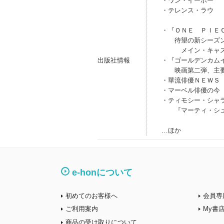
・ワン・イーボー
・テレンス・ラウ
・『ＯＮＥ ＰＩＥ
待望の新シーズン
メイン・キャスト
出版社情報
・『ゴールデンカム
映画第二弾、主要
・華流俳優ＮＥＷＳ
・マーベル俳優の今
・ティモシー・シャ
『マーティ・シュ
…ほか
e-honについて
初めてのお客様へ
会員専
ご利用案内
My書
商品の受け取りについて