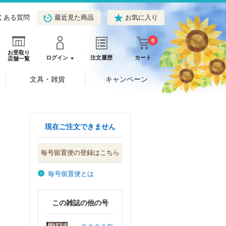
くある質問
最近見た商品
お気に入り
0
お受取り
ログイン
注文履歴
カート
店舗一覧
文具・雑貨
キャンペーン
現在ご注文できません
毎号留置便の登録はこちら
毎号留置便とは
この雑誌の他の号