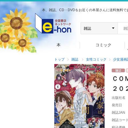
本、雑誌、CD・DVDをお近くの本屋さんに送料無料で
本
コミック
トップ
雑誌
女性コミック
少女漫画
ＣＯ
２０
出版社名
発売日
雑誌JAN
雑誌コー
税込価格