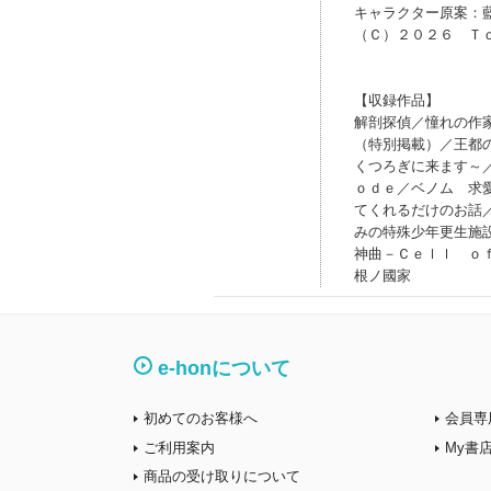
キャラクター原案：
（Ｃ）２０２６ Ｔ
【収録作品】
解剖探偵／憧れの作
（特別掲載）／王都
くつろぎに来ます～
ｏｄｅ／ベノム 求
てくれるだけのお話
みの特殊少年更生施
神曲－Ｃｅｌｌ ｏ
根ノ國家
e-honについて
初めてのお客様へ
会員専
ご利用案内
My書
商品の受け取りについて