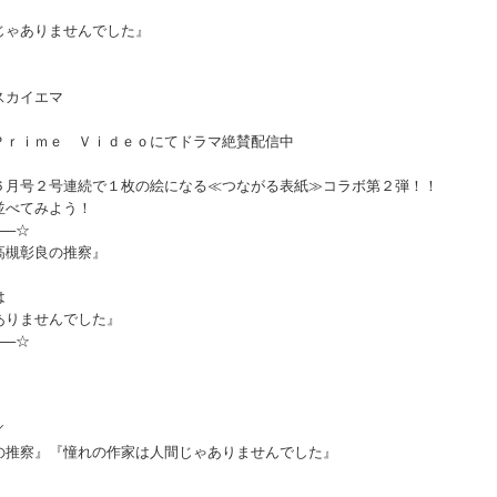
じゃありませんでした』
スカイエマ
Ｐｒｉｍｅ Ｖｉｄｅｏにてドラマ絶賛配信中
６月号２号連続で１枚の絵になる≪つながる表紙≫コラボ第２弾！！
並べてみよう！
──☆
槻彰良の推察』
は
ませんでした』
──☆
／
の推察』『憧れの作家は人間じゃありませんでした』