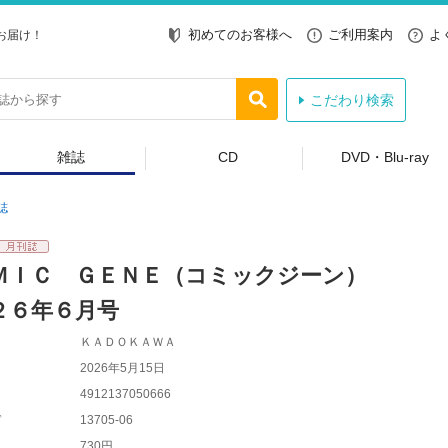
初めてのお客様へ
ご利用案内
よ
お届け！
こだわり検索
雑誌
CD
DVD・Blu-ray
誌
ＭＩＣ ＧＥＮＥ（コミックジーン）
２６年６月号
ＫＡＤＯＫＡＷＡ
2026年5月15日
4912137050666
ド
13705-06
730円