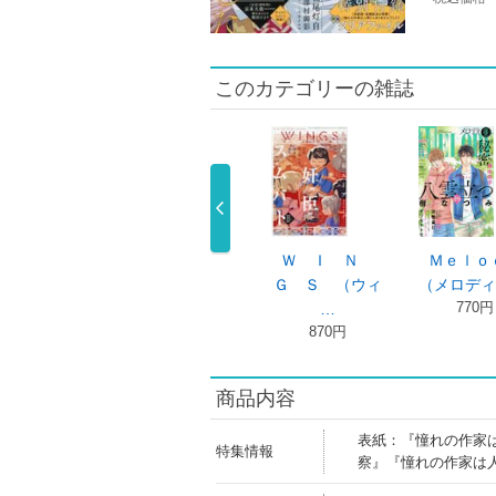
このカテゴリーの雑誌
ｉｅ
Ｗ Ｉ Ｎ
Ｍｅｌｏｄｙ
デラックスベツ
） …
Ｇ Ｓ （ウィ
（メロディ） …
コミ ２０２ …
円
770円
780円
…
870円
商品内容
表紙：『憧れの作家
特集情報
察』『憧れの作家は