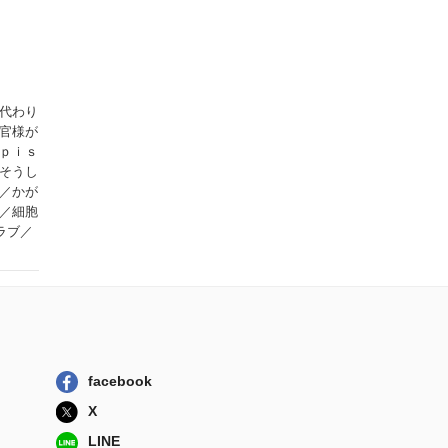
代わり
官様が
ｐｉｓ
そうし
／かが
／細胞
ラブ／
facebook
X
LINE