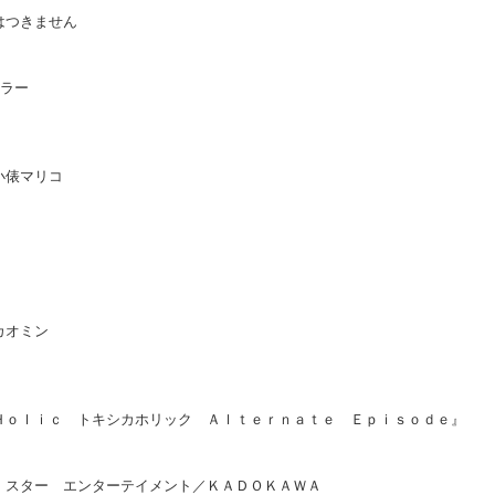
はつきません
カラー
小俵マリコ
カオミン
Ｈｏｌｉｃ トキシカホリック Ａｌｔｅｒｎａｔｅ Ｅｐｉｓｏｄｅ』
・スター エンターテイメント／ＫＡＤＯＫＡＷＡ