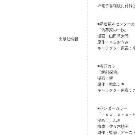
※電子書籍版に付録
■新連載＆センター
『偽葬家の一族』
漫画：山田草太郎
出版社情報
原作：木古おうみ
キャラクター原案：
■巻頭カラー
『解剖探偵』
漫画：螢
原作：敷島シキ
キャラクター原案：
■センターカラー
『Ｔｏｘｉｃ－ａ－
漫画：しんき
構成：佐々木禎子
原作・監修：アース