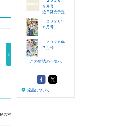
２０２６年
９月号
近日発売予定
２０２６年
８月号
２０２６年
７月号
この雑誌の一覧へ
ｍｕｋｉ＋
ｍｉｎｉ Ｂｅ
Ｃｏｏｋｉｅ
Ｗ Ｉ 
ムキプラ …
ｒｒｙ ８７ …
（クッキー） …
Ｇ Ｓ （
770円
700円
770円
…
870円
返品について
良の推