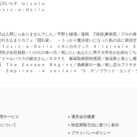
藍川いち子、ｍｉｙａｔｏ
ｏｘｉｃ－ａ－Ｈｏｌｉｃ
家は人間じゃありませんでした／平野と鍵浦／漫画 刀剣乱舞無双／プロの身
の行き止まりカフェ『隠れ家』 ～うっかり魔法使いになった私の店に筆頭文
／Ｔｏｘｉｃ－ａ－Ｈｏｌｉｃ トキシカホリック Ａｌｔｅｒｎａｔｅ Ｅ
愛性少女症候群／いのちの食べ方／死にたいあなたに男子大学生がお肉をごち
／ドールハウスの銀次さん／ＤＯＰＥ 麻薬取締部特捜課／無花果と落とし噺
設 Ｔｈｅ Ｅｓｃａｐｅ Ｂｅｇｉｎｓ／偽葬家の一族／推し恋カプリチオ
ｆ Ｅｍｐｉｒｅｏ．－Ａ ｃｅｒｔａｉｎ ”０．５”／ブラッド・エンド・
用サービス
運営会社概要
店について
特定商取引法に基づく表示
プライバシーポリシー