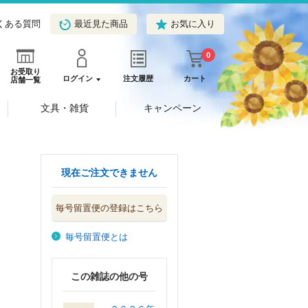
くある質問
最近見た商品
お気に入り
0
お受取り
ログイン
注文履歴
カート
店舗一覧
文具・雑貨
キャンペーン
現在ご注文できません
毎号留置便の登録はこちら
毎号留置便とは
この雑誌の他の号