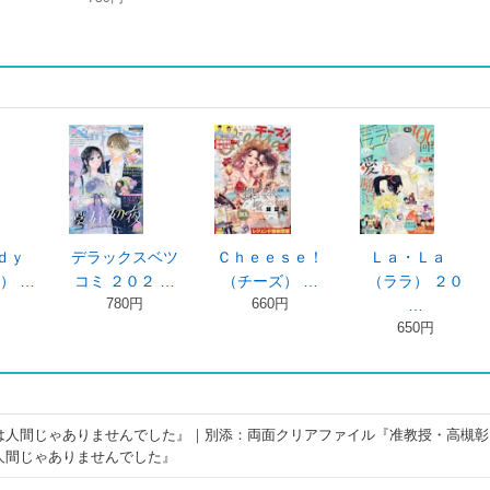
Ｃｈｅｅｓｅ！
Ｌａ・Ｌａ
キャラ ２０２６
Ｎｅ
（チーズ） …
（ララ） ２０
年８月号
（ネ
660円
990円
…
650円
は人間じゃありませんでした』｜別添：両面クリアファイル『准教授・高槻彰
人間じゃありませんでした』