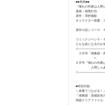
■■表紙■■
『憧れの作家は人間
漫画：相尾灯自
原作：澤村御影
キャラクター原案：
原作小説シリーズ 
コミックジーン５・
どんな絵になるのか
☆────────────
５月号『准教授・高
×
６月号『憧れの作家
人間じゃあり
☆────────────
■特別付録
＼表裏でつながる！
『准教授・高槻彰良
両面クリアファイル