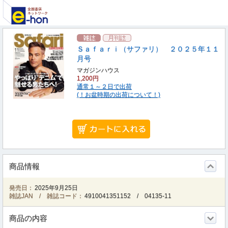
Ｓａｆａｒｉ（サファリ） ２０２５年１１
月号
マガジンハウス
1,200円
通常１～２日で出荷
(！お盆時期の出荷について！)
商品情報
発売日：
2025年9月25日
雑誌JAN / 雑誌コード：
4910041351152
/
04135-11
商品の内容