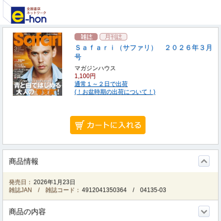
Ｓａｆａｒｉ（サファリ） ２０２６年３月
号
マガジンハウス
1,100円
通常１～２日で出荷
(！お盆時期の出荷について！)
商品情報
発売日：
2026年1月23日
雑誌JAN / 雑誌コード：
4912041350364
/
04135-03
商品の内容