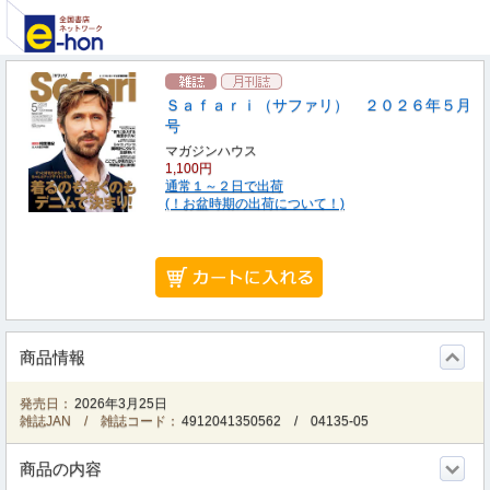
Ｓａｆａｒｉ（サファリ） ２０２６年５月
号
マガジンハウス
1,100円
通常１～２日で出荷
(！お盆時期の出荷について！)
商品情報
発売日：
2026年3月25日
雑誌JAN / 雑誌コード：
4912041350562
/
04135-05
商品の内容