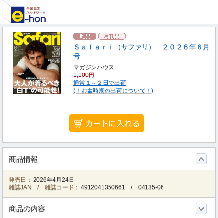
Ｓａｆａｒｉ（サファリ） ２０２６年６月
号
マガジンハウス
1,100円
通常１～２日で出荷
(！お盆時期の出荷について！)
商品情報
発売日：
2026年4月24日
雑誌JAN / 雑誌コード：
4912041350661
/
04135-06
商品の内容