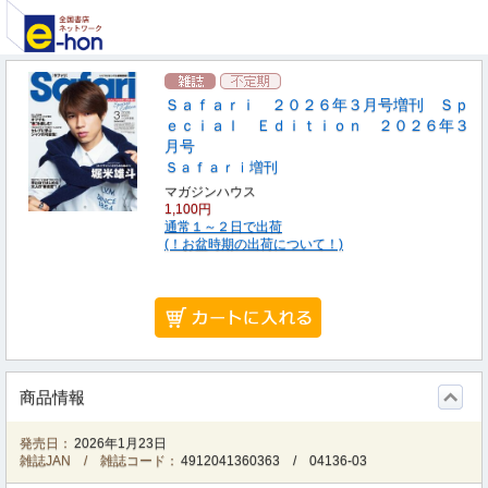
Ｓａｆａｒｉ ２０２６年３月号増刊 Ｓｐ
ｅｃｉａｌ Ｅｄｉｔｉｏｎ ２０２６年３
月号
Ｓａｆａｒｉ増刊
マガジンハウス
1,100円
通常１～２日で出荷
(！お盆時期の出荷について！)
商品情報
発売日：
2026年1月23日
雑誌JAN / 雑誌コード：
4912041360363
/
04136-03