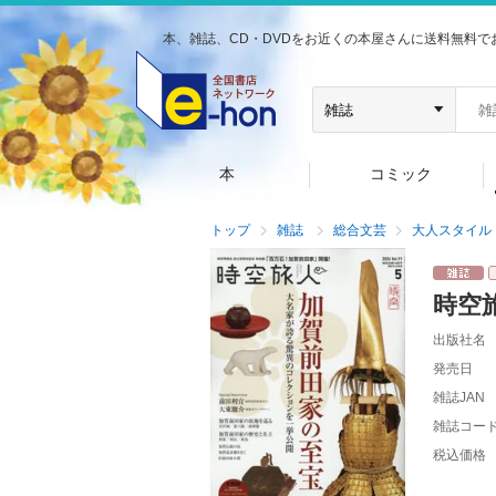
本、雑誌、CD・DVDをお近くの本屋さんに送料無料で
本
コミック
トップ
雑誌
総合文芸
大人スタイル
時空
出版社名
発売日
雑誌JAN
雑誌コー
税込価格