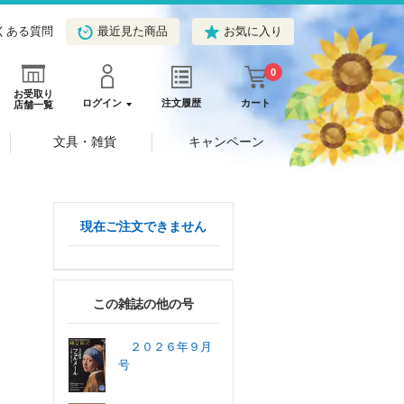
くある質問
最近見た商品
お気に入り
0
お受取り
ログイン
注文履歴
カート
店舗一覧
文具・雑貨
キャンペーン
現在ご注文できません
この雑誌の他の号
２０２６年９月
号