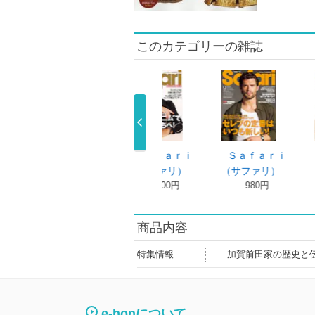
このカテゴリーの雑誌
ｆａｒｉ
Ｓａｆａｒｉ
Ｓａｆａｒｉ
Ｓａｆａｒ
ァリ） …
（サファリ） …
（サファリ） …
（サファリ） 
80円
980円
980円
980円
商品内容
特集情報
加賀前田家の歴史と
e-honについて