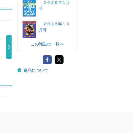
２０２６年１月
号
２０２５年１０
月号
この雑誌の一覧へ
Ｓａｆａｒｉ
Ｓａｆａｒｉ
Ｓａｆａｒｉ
Ｓ
（サファリ） …
（サファリ） …
２０２５年３ …
（サ
返品について
980円
980円
980円