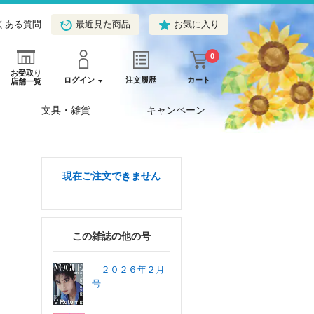
くある質問
最近見た商品
お気に入り
0
お受取り
ログイン
注文履歴
カート
店舗一覧
文具・雑貨
キャンペーン
現在ご注文できません
この雑誌の他の号
２０２６年２月
号