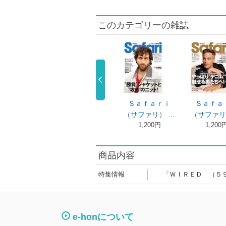
このカテゴリーの雑誌
Ｓａｆａｒｉ
Ｓａｆａｒｉ
Ｓａｆａｒｉ
Ｓａｆａ
サファリ） …
（サファリ） …
（サファリ） …
（サファリ
980円
980円
1,200円
1,200
商品内容
特集情報
「ＷＩＲＥＤ （５
e-honについて