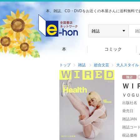
本、雑誌、CD・DVDをお近くの本屋さんに送料無料で
本
コミック
トップ
雑誌
総合文芸
大人スタイル
ＷＩ
ＶＯＧＵ
出版社名
発売日
雑誌JAN
雑誌コー
税込価格