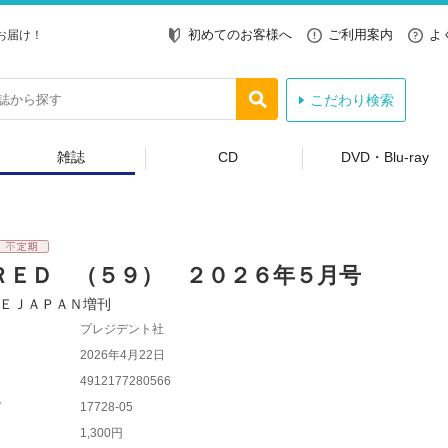
初めてのお客様へ
ご利用案内
よ
お届け！
こだわり検索
雑誌
CD
DVD・Blu-ray
ＲＥＤ （５９） ２０２６年５月号
ＥＪＡＰＡＮ増刊
プレジデント社
2026年4月22日
4912177280566
ド
17728-05
1,300円