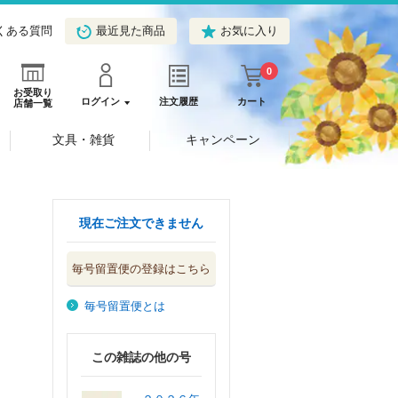
くある質問
最近見た商品
お気に入り
0
お受取り
ログイン
注文履歴
カート
店舗一覧
文具・雑貨
キャンペーン
現在ご注文できません
毎号留置便の登録はこちら
毎号留置便とは
この雑誌の他の号