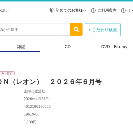
初めてのお客様へ
ご利用案内
よ
お届け！
こだわり検索
雑誌
CD
DVD・Blu-ray
ＯＮ（レオン） ２０２６年６月号
主婦と生活社
2026年4月24日
4912196190662
ド
19619-06
1,100円