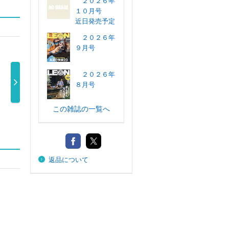
２０２６年
１０月号
近日発売予定
２０２６年
９月号
２０２６年
８月号
Ｓａｆａｒｉ
Ｓａｆａｒｉ
Ｓａｆａｒｉ
Ｓ
この雑誌の一覧へ
（サファリ） …
２０２５年３ …
（サファリ） …
（サ
980円
980円
980円
返品について