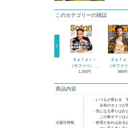
このカテゴリーの雑誌
Ｓａｆａｒｉ
Ｓａｆａｒｉ
Ｓａｆａｒｉ
Ｓａｆａ
サファリ） …
（サファリ） …
（サファリ） …
（サファリ
980円
980円
1,200円
980円
商品内容
・いつもが変わる “
令和のオトコが買
・気になる香りは白
この春オヤジはム
出版社情報
・鮮度があればある