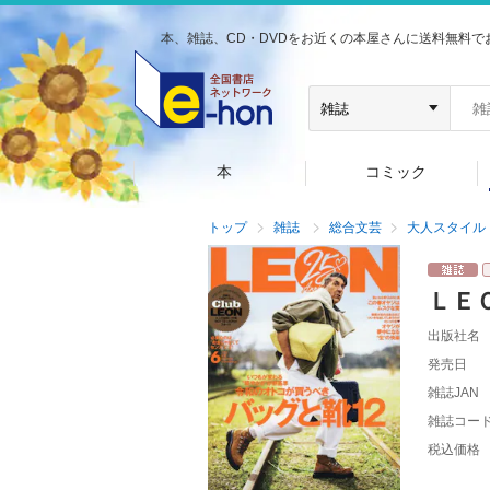
本、雑誌、CD・DVDをお近くの本屋さんに送料無料で
本
コミック
トップ
雑誌
総合文芸
大人スタイル
ＬＥ
出版社名
発売日
雑誌JAN
雑誌コー
税込価格