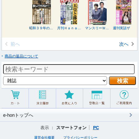
昭和３９年の俺たち ２０２６年９月号
月刊Ｈａｎａｄａ ２０２６年９月号
マンスリーＷＩＬＬ（ウィル） ２０２６年９月号
週刊実話ザ・タブー ２０２６年９月号
前へ
次へ
商品の返品について
e-honトップへ
表示 ：
スマートフォン
PC
運営会社概要
プライバシーポリシー