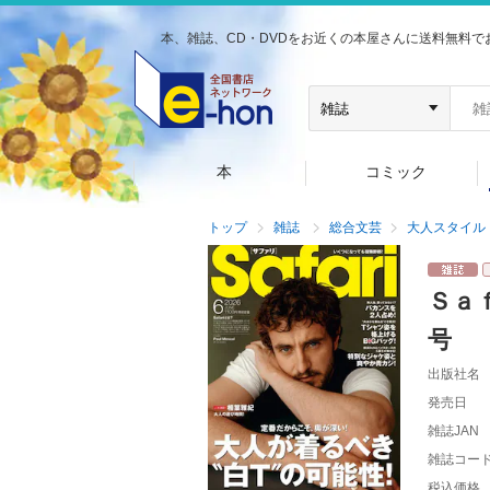
本、雑誌、CD・DVDをお近くの本屋さんに送料無料で
本
コミック
トップ
雑誌
総合文芸
大人スタイル
Ｓａ
号
出版社名
発売日
雑誌JAN
雑誌コー
税込価格