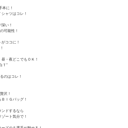
お手本に！
Ｔシャツはコレ！
が深い！
”の可能性！
トがココに！
姿！
・昼・夜どこでもＯＫ！
白Ｔ”
着るのはコレ！
そ贅沢！
るＢＩＧバッグ！
ウンドするなら
リゾート気分で！
ターズの５選手が魅せる！