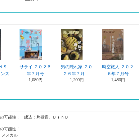
Ｓ
サライ ２０２６
男の隠れ家 ２０
時空旅人 ２０２
ズ
年７月号
２６年７月 …
６年７月号
1,080円
1,200円
1,480円
”の可能性！｜綴込：片観音、ＢｉｎＢ
”の可能性！
・メスカル