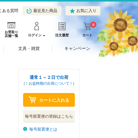
くある質問
最近見た商品
お気に入り
0
お受取り
ログイン
注文履歴
カート
店舗一覧
文具・雑貨
キャンペーン
通常１～２日で出荷
(！お盆時期の出荷について！)
カートに入れる
毎号留置便の登録はこちら
毎号留置便とは