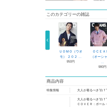
このカテゴリーの雑誌
ｆａｒｉ
Ｓａｆａｒｉ
ＵＯＭＯ（ウオ
ＯＣＥＡＮ
６年３ …
２０２６年１ …
モ） ２０２ …
（オーシャン
,100円
1,100円
950円
…
980円
商品内容
特集情報
大人が着るべき”白Ｔ
大人が着るべき“白Ｔ
ＣＯＶＥＲ：ポール