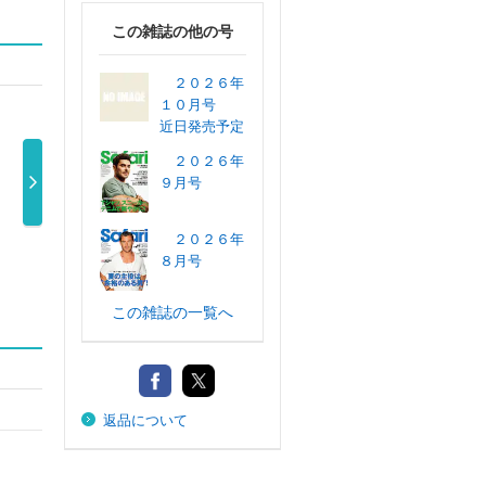
この雑誌の他の号
２０２６年
１０月号
近日発売予定
２０２６年
９月号
日経トレンディ
Ｓａｆａｒｉ
Ｓａｆａｒｉ
ＵＯＭ
２０２６年
２０２６年６ …
２０２６年３ …
２０２６年１ …
モ） ２
８月号
910円
1,100円
1,100円
95
この雑誌の一覧へ
返品について