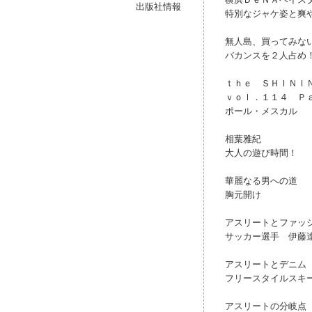
出版社情報
特別なジャケ姿と爽
無人島、買ってみな
バカンスを２人占め
ｔｈｅ ＳＨＩＮＩ
ｖｏｌ．１１４ Ｐ
ポール・メスカル
相葉雅紀
大人の遊び時間！
華麗なる男への道
胸元開け
アスリートとファッ
サッカー選手 伊藤
アスリートとデニム
フリースタイルスキ
アスリートの分岐点