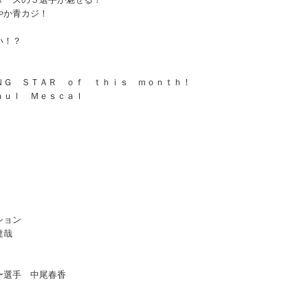
やか青カジ！
い！？
！
ＮＧ ＳＴＡＲ ｏｆ ｔｈｉｓ ｍｏｎｔｈ！
ａｕｌ Ｍｅｓｃａｌ
ション
達哉
ー選手 中尾春香