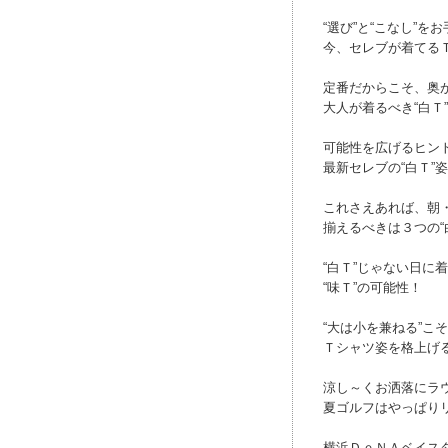
“選び”と“こなし”を
今、セレブが着てる
定番だからこそ、奥
大人が着るべき“白Ｔ
可能性を広げるヒン
最新セレブの“白Ｔ”
これさえあれば、朝
揃えるべきは３つの“
“白Ｔ”じゃない日に
“味Ｔ”の可能性！
“大は小を兼ねる”こ
Ｔシャツ姿を格上げ
涼し～くお洒落にラ
夏ゴルフはやっぱり
横浜ＤｅＮＡベイス