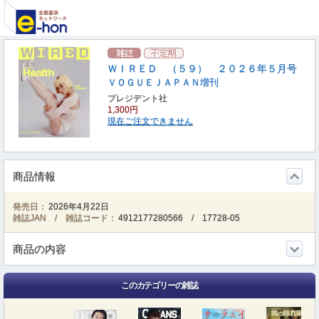
ＷＩＲＥＤ （５９） ２０２６年５月号
ＶＯＧＵＥＪＡＰＡＮ増刊
プレジデント社
1,300円
現在ご注文できません
商品情報
発売日：
2026年4月22日
雑誌JAN / 雑誌コード：
4912177280566
/
17728-05
商品の内容
このカテゴリーの雑誌