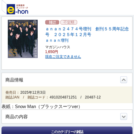
ａｎａｎ２４７４号増刊 創刊５５周年記念
号 ２０２５年１２月号
ａｎａｎ増刊
マガジンハウス
1,650円
現在ご注文できません
商品情報
発売日：
2025年12月3日
雑誌JAN / 雑誌コード：
4910204871251
/
20487-12
表紙：Snow Man（ブラックスーツver）
商品の内容
このカテゴリーの雑誌