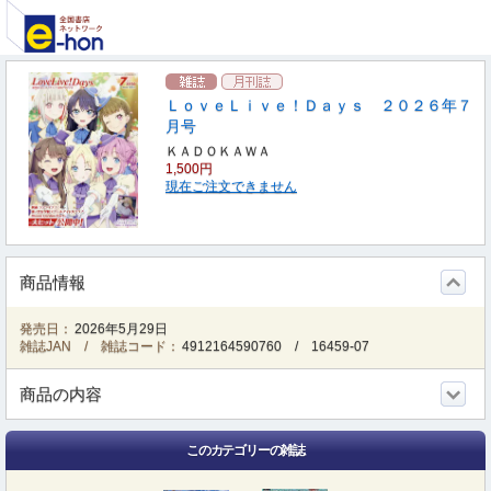
ＬｏｖｅＬｉｖｅ！Ｄａｙｓ ２０２６年７
月号
ＫＡＤＯＫＡＷＡ
1,500円
現在ご注文できません
商品情報
発売日：
2026年5月29日
雑誌JAN / 雑誌コード：
4912164590760
/
16459-07
商品の内容
このカテゴリーの雑誌