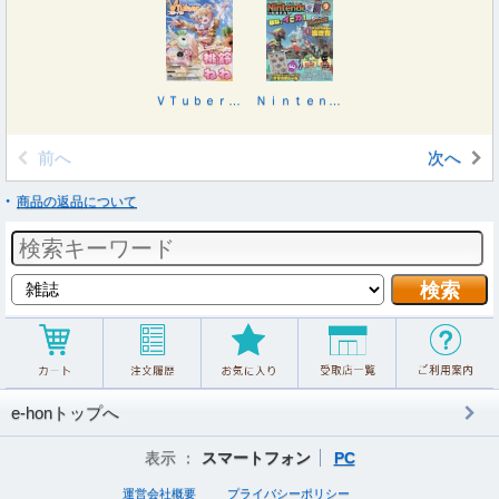
ＶＴｕｂｅｒスタイル ２０２６年８月号
Ｎｉｎｔｅｎｄｏ ＤＲＥＡＭ ２０２６年９月号
前へ
次へ
商品の返品について
e-honトップへ
表示 ：
スマートフォン
PC
運営会社概要
プライバシーポリシー