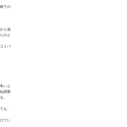
廊下の
から発
りのと
コトバ
争いと
給調整
る。
でも、
けてい