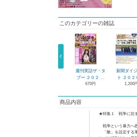
このカテゴリーの雑誌
論 ２０２６年
ザ・リバティ ２
週刊実話ザ・タ
新聞ダイ
８月号
０２６年８ …
ブー ２０２ …
ト ２０２
950円
550円
670円
1,200
商品内容
★特集１ 戦争に抗
戦争という暴力へ政
「敵」を設定する軍