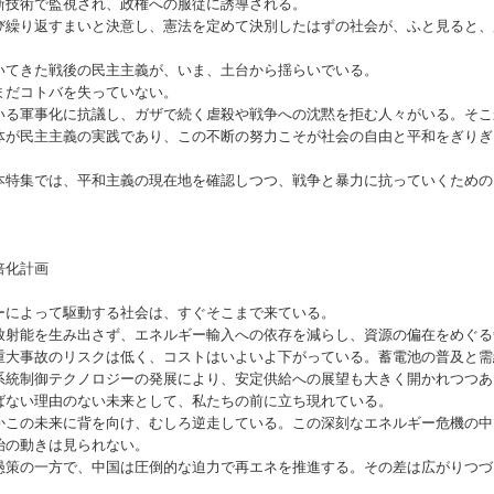
新技術で監視され、政権への服従に誘導される。
繰り返すまいと決意し、憲法を定めて決別したはずの社会が、ふと見ると、
てきた戦後の民主主義が、いま、土台から揺らいでいる。
だコトバを失っていない。
る軍事化に抗議し、ガザで続く虐殺や戦争への沈黙を拒む人々がいる。そこ
体が民主主義の実践であり、この不断の努力こそが社会の自由と平和をぎりぎ
特集では、平和主義の現在地を確認しつつ、戦争と暴力に抗っていくための
倍化計画
によって駆動する社会は、すぐそこまで来ている。
射能を生み出さず、エネルギー輸入への依存を減らし、資源の偏在をめぐる
重大事故のリスクは低く、コストはいよいよ下がっている。蓄電池の普及と需
系統制御テクノロジーの発展により、安定供給への展望も大きく開かれつつあ
ない理由のない未来として、私たちの前に立ち現れている。
この未来に背を向け、むしろ逆走している。この深刻なエネルギー危機の中
治の動きは見られない。
策の一方で、中国は圧倒的な迫力で再エネを推進する。その差は広がりつづ