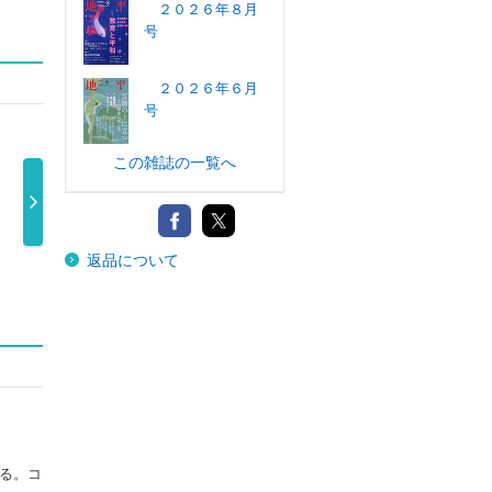
２０２６年８月
号
２０２６年６月
号
この雑誌の一覧へ
月刊ニュースが
文藝春秋 ２０２
中央公論 ２０２
ＰＨ
返品について
わかる ２０ …
６年８月号
６年８月号
ク～
770円
1,280円
1,100円
る。コ