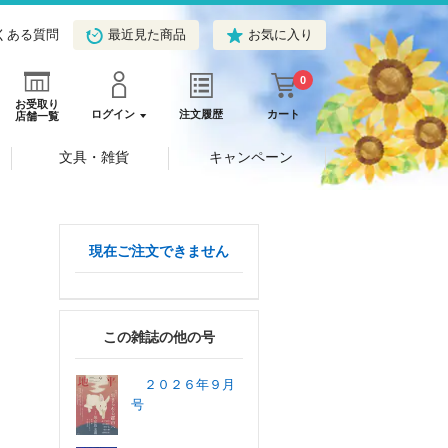
くある質問
最近見た商品
お気に入り
0
お受取り
ログイン
注文履歴
カート
店舗一覧
文具・雑貨
キャンペーン
現在ご注文できません
この雑誌の他の号
２０２６年９月
号