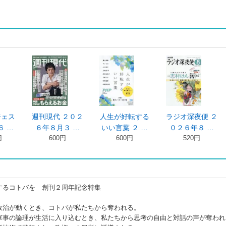
ジェス
週刊現代 ２０２
人生が好転する
ラジオ深夜便 ２
６ …
６年８月３ …
いい言葉 ２ …
０２６年８ …
円
600円
600円
520円
するコトバを 創刊２周年記念特集
治が動くとき、コトバが私たちから奪われる。
事の論理が生活に入り込むとき、私たちから思考の自由と対話の声が奪われ