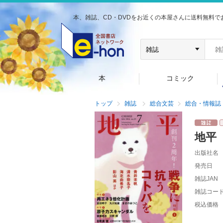
本、雑誌、CD・DVDをお近くの本屋さんに送料無料で
本
コミック
トップ
雑誌
総合文芸
総合・情報誌
地平
出版社名
発売日
雑誌JAN
雑誌コー
税込価格