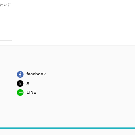
わいに
facebook
X
LINE