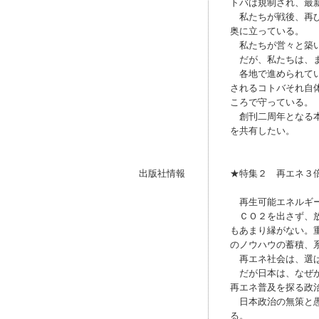
トバは規制され、最
私たちが戦後、再び
奥に立っている。
私たちが営々と築い
だが、私たちは、ま
各地で進められてい
されるコトバそれ自
ころで守っている。
創刊二周年となる本
を共有したい。
出版社情報
★特集２ 再エネ３
再生可能エネルギー
ＣＯ２を出さず、放
もあまり縁がない。
のノウハウの蓄積、
再エネ社会は、選ば
だが日本は、なぜか
再エネ普及を探る政
日本政治の無策と愚
る。