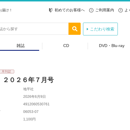
初めてのお客様へ
ご利用案内
よ
お届け！
こだわり検索
雑誌
CD
DVD・Blu-ray
 ２０２６年７月号
地平社
2026年6月9日
4912060530761
ド
06053-07
1,100円