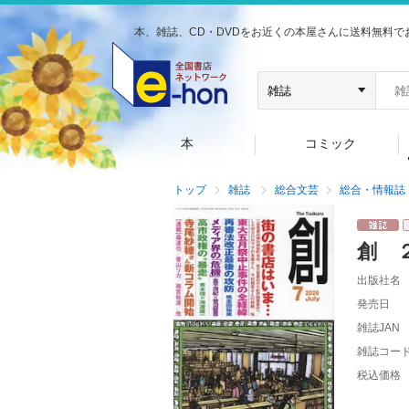
本、雑誌、CD・DVDをお近くの本屋さんに送料無料で
本
コミック
トップ
雑誌
総合文芸
総合・情報誌
創 
出版社名
発売日
雑誌JAN
雑誌コー
税込価格