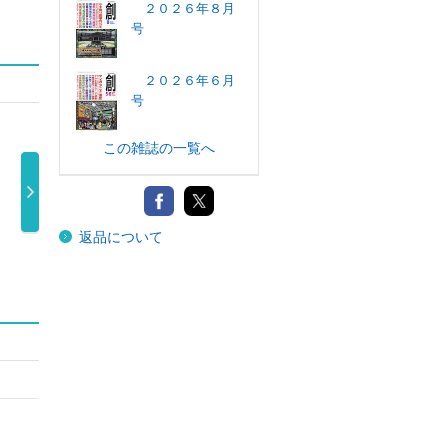
２０２６年８月
号
２０２６年６月
号
この雑誌の一覧へ
返品について
２０２
中央公論 ２０２
ＰＨＰくらしラ
ＰＨＰからだス
月号
６年８月号
ク～る♪ ２ …
マイル ２０ …
円
1,100円
540円
600円