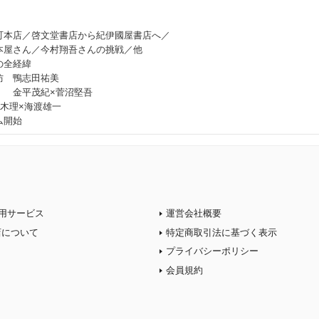
町本店／啓文堂書店から紀伊國屋書店へ／
本屋さん／今村翔吾さんの挑戦／他
の全経緯
防 鴨志田祐美
」 金平茂紀×菅沼堅吾
青木理×海渡雄一
ム開始
用サービス
運営会社概要
店について
特定商取引法に基づく表示
プライバシーポリシー
会員規約