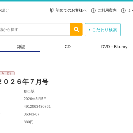
初めてのお客様へ
ご利用案内
よ
お届け！
こだわり検索
雑誌
CD
DVD・Blu-ray
２０２６年７月号
創出版
2026年6月5日
4912063430761
ド
06343-07
880円