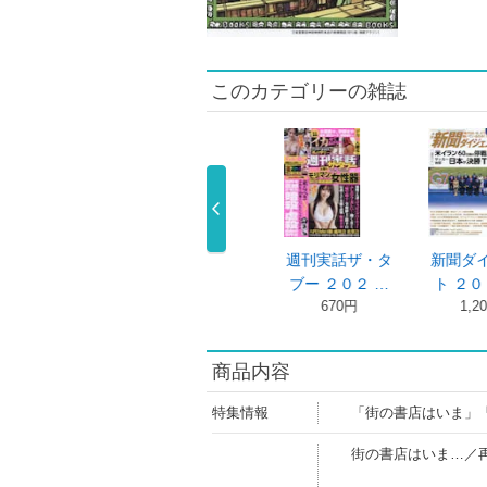
このカテゴリーの雑誌
週刊実話ザ・タ
新聞ダイジェス
週刊現代 ２０２
人
ブー ２０２ …
ト ２０２６ …
６年８月３ …
い
670円
1,200円
600円
商品内容
特集情報
「街の書店はいま」
街の書店はいま…／