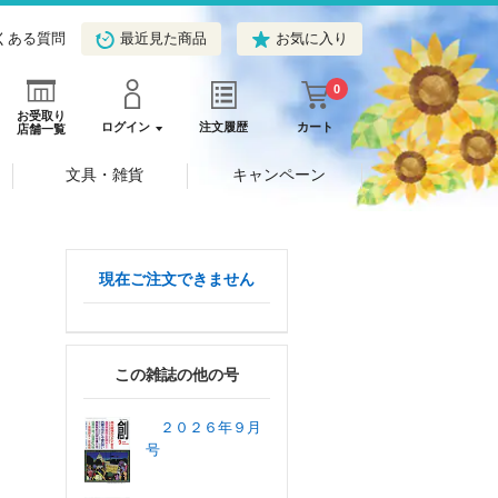
くある質問
最近見た商品
お気に入り
0
お受取り
ログイン
注文履歴
カート
店舗一覧
文具・雑貨
キャンペーン
現在ご注文できません
この雑誌の他の号
２０２６年９月
号