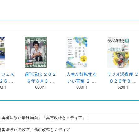
生が好転する
ラジオ深夜便 ２
月刊ニュースが
文藝春秋 
い言葉 ２ …
０２６年８ …
わかる ２０ …
６年８
600円
520円
770円
1,280
「再審法改正最終局面」「高市政権とメディア」｜
再審法改正の攻防／高市政権とメディア