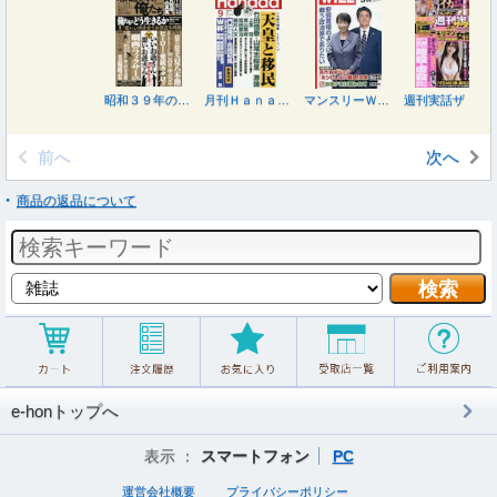
昭和３９年の俺たち ２０２６年９月号
月刊Ｈａｎａｄａ ２０２６年９月号
マンスリーＷＩＬＬ（ウィル） ２０２６年９月号
週刊実話ザ・タブー ２０２６年９月号
前へ
次へ
商品の返品について
e-honトップへ
表示 ：
スマートフォン
PC
運営会社概要
プライバシーポリシー