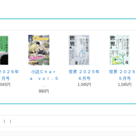
２６年
小説Ｃｈａｒ
世界 ２０２５年
世界 ２０２５年
号
ａ ｖｏｌ．５
６月号
５月号
円
1,045円
1,045円
…
880円
：（ ）