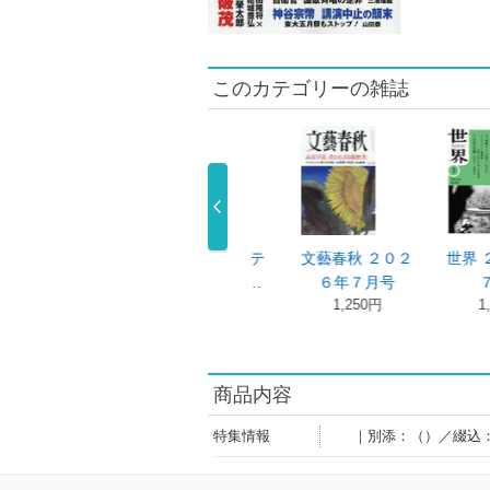
このカテゴリーの雑誌
聞ダイジェス
表現者クライテ
文藝春秋 ２０２
世界 ２０
 ２０２６ …
リオン ２０ …
６年７月号
７月
1,200円
1,540円
1,250円
1,045
商品内容
特集情報
｜別添：（）／綴込