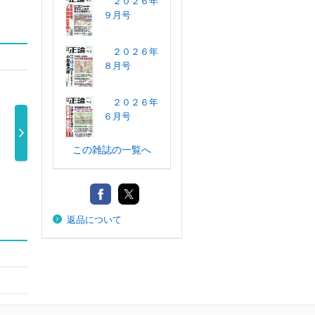
２０２６年
９月号
２０２６年
８月号
２０２６年
６月号
この雑誌の一覧へ
世界 ２０２４年
世界 ２０２４年
世界 ２０２４年
サイ
１１月号
１０月号
８月号
６
1,045円
1,045円
1,045円
返品について