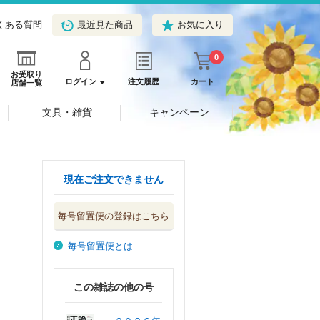
くある質問
最近見た商品
お気に入り
0
お受取り
ログイン
注文履歴
カート
店舗一覧
文具・雑貨
キャンペーン
現在ご注文できません
毎号留置便の登録はこちら
毎号留置便とは
この雑誌の他の号