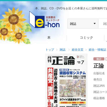
本、雑誌、CD・DVDをお近くの本屋さんに送料無料で
本
コミック
トップ
雑誌
総合文芸
総合・情報誌
正論
出版社名
発売日
雑誌JAN
雑誌コー
税込価格