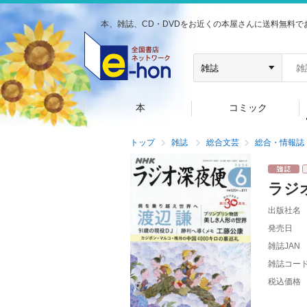
本、雑誌、CD・DVDをお近くの本屋さんに送料無料で
本
コミック
トップ
雑誌
総合文芸
総合・情報誌
ラジ
出版社名
発売日
雑誌JAN
雑誌コー
税込価格