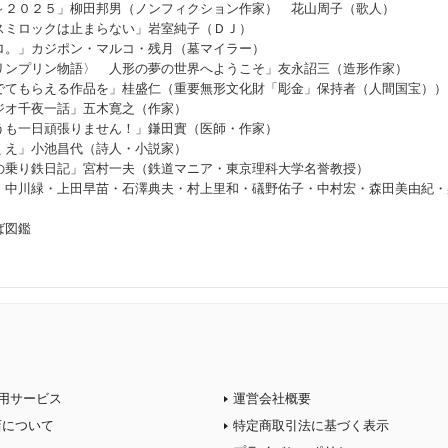
～２０２５」柳田邦男（ノンフィクション作家） 花山周子（歌人）
スミロックは止まらない」岩室純子（ＤＪ）
ロ。」カジポン・マルコ・残月（墓マイラー）
リンプリン物語〉 人形の夢の世界へようこそ」友永詔三（造形作家）
でてもらえる作品を」桂盛仁（重要無形文化財「彫金」保持者（人間国宝））
ジオ千夜一話」五木寛之（作家）
うも一日頑張りません！」鎌田實（医師・作家）
くえ」小池昌代（詩人・小説家）
の乗り鉄日記」宮村一夫（鉄道マニア・東京理科大学名誉教授）
」中川緑・上田早苗・石澤典夫・村上里和・礒野佑子・中村宏・森田美由紀・
ば図鑑
用サービス
運営会社概要
店について
特定商取引法に基づく表示