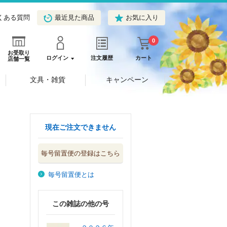
くある質問
最近見た商品
お気に入り
0
お受取り
ログイン
注文履歴
カート
店舗一覧
文具・雑貨
キャンペーン
現在ご注文できません
毎号留置便の登録はこちら
毎号留置便とは
この雑誌の他の号