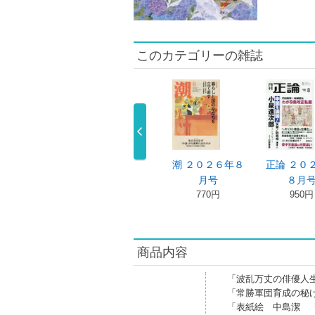
このカテゴリーの雑誌
界 ２０２４年
世界 ２０２４年
潮 ２０２６年８
正論 ２０
１１月号
１０月号
月号
８月
1,045円
1,045円
770円
950円
商品内容
「波乱万丈の俳優人
「常勝軍団育成の秘
「表紙絵 中島潔 