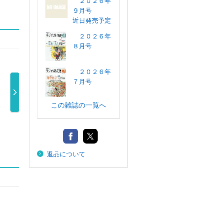
２０２６年
９月号
近日発売予定
２０２６年
８月号
２０２６年
７月号
この雑誌の一覧へ
マンスリーＷＩ
新聞ダイジェス
表現者クライテ
文藝
ＬＬ（ウィル …
ト ２０２６ …
リオン ２０ …
６
1,300円
1,200円
1,540円
返品について