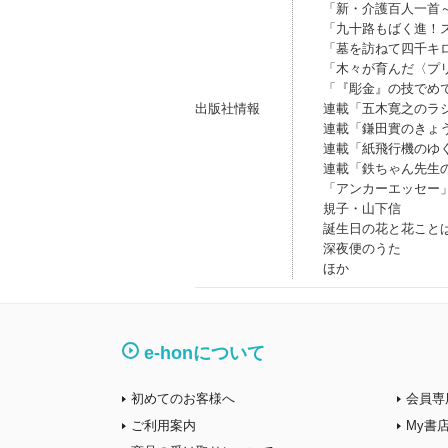
「新・介護百人一首
「九十路もばく進！
「墓を訪ねて四千キ
「木々が育んだ〈プ
「『彫金』の技でめ
出版社情報
連載「五木寛之のラ
連載「鎌田實のきょ
連載「紙飛行機のゆ
連載「鉄ちゃん先生
「アンカーエッセー
規子・山下信
誕生日の花と花こと
深夜便のうた
ほか
e-honについて
初めてのお客様へ
会員専
ご利用案内
My書