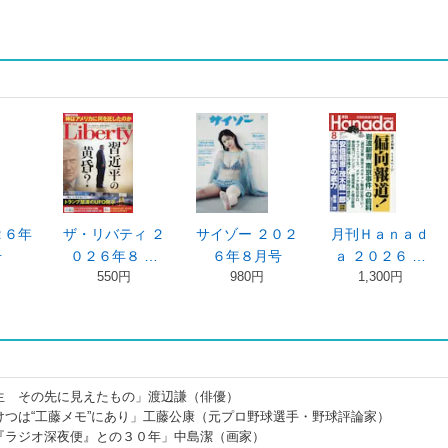
２６年
ザ・リバティ ２
サイゾー ２０２
月刊Ｈａｎａｄ
号
０２６年８ …
６年８月号
ａ ２０２６ …
550円
980円
1,300円
生 その先に見えたもの」渡辺謙（俳優）
けつは“工藤メモ”にあり」工藤公康（元プロ野球選手・野球評論家）
『ラジオ深夜便』との３０年」中島潔（画家）