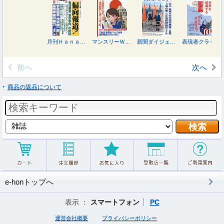
月刊Ｈａｎａｄａ ２０２６年８月号
マンスリーＷＩＬＬ（ウィル） ２０２６年８月号
新聞ダイジェスト ２０２６年７月号
表現者クライテリオン ２０２６年７月号
前へ
次へ
商品の返品について
e-honトップへ
表示 ：
スマートフォン
PC
運営会社概要
プライバシーポリシー