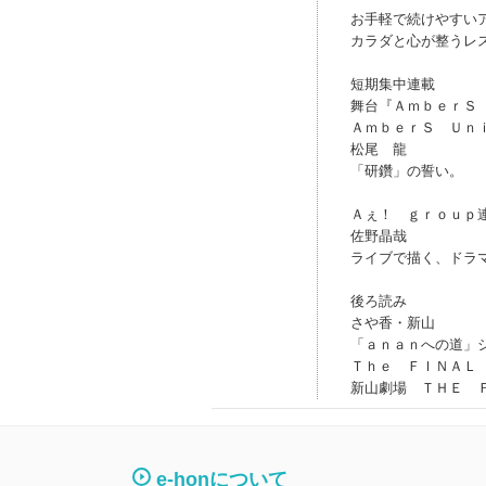
お手軽で続けやすい
カラダと心が整うレ
短期集中連載
舞台『ＡｍｂｅｒＳ
ＡｍｂｅｒＳ Ｕｎ
松尾 龍
「研鑽」の誓い。
Ａぇ！ ｇｒｏｕｐ
佐野晶哉
ライブで描く、ドラ
後ろ読み
さや香・新山
「ａｎａｎへの道」
Ｔｈｅ ＦＩＮＡＬ
新山劇場 ＴＨＥ 
e-honについて