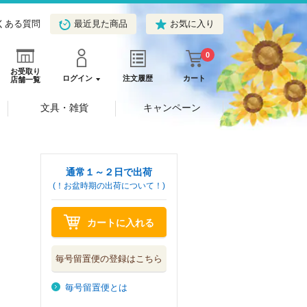
くある質問
最近見た商品
お気に入り
0
お受取り
ログイン
注文履歴
カート
店舗一覧
文具・雑貨
キャンペーン
通常１～２日で出荷
(！お盆時期の出荷について！)
カートに入れる
毎号留置便の登録はこちら
毎号留置便とは