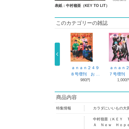
表紙：中村嶺亜（KEY TO LIT）
このカテゴリーの雑誌
４９
ａｎａｎ２４９
ａｎａｎ２４９
ａｎａｎ２４９
 …
１号増刊 人 …
８号増刊 お …
７号増刊 と …
980円
980円
1,000円
商品内容
特集情報
カラダにいいもの大
中村嶺亜（ＫＥＹ 
Ａ Ｎｅｗ Ｈｏｐ