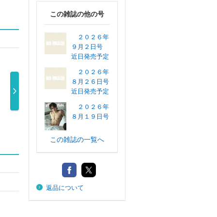
この雑誌の他の号
２０２６年
９月２日号
近日発売予定
２０２６年
８月２６日号
近日発売予定
２０２６年
ｎ２４９
ａｎａｎ２４９
ａｎａｎ２４９
ａｎａｎ２４
８月１９日号
刊 ス …
１号増刊 人 …
８号増刊 お …
７号増刊 と 
80円
980円
980円
1,000円
この雑誌の一覧へ
返品について