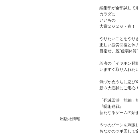
編集部が全部試して
カラダに
いいもの
大賞２０２６・春！
やりたいことをやり
正しい疲労回復と体
目指せ、脱“虚弱体質
若者の「イヤホン難
いますぐ取り入れたい
気づかぬうちに忍び
新３大症状にご用心
「死滅回游 前編」
『呪術廻戦』
新たなるゲームの始
出版社情報
５つのゾーンを刺激
おなかのツボ回しで