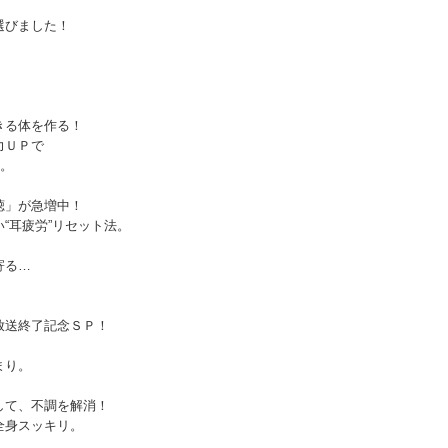
選びました！
きる体を作る！
力ＵＰで
”。
聴」が急増中！
“耳疲労”リセット法。
寄る…
！
放送終了記念ＳＰ！
まり。
して、不調を解消！
全身スッキリ。