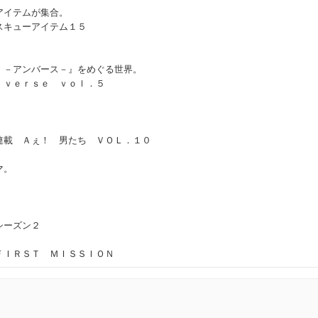
アイテムが集合。
スキューアイテム１５
 －アンバース－』をめぐる世界。
ｉｖｅｒｓｅ ｖｏｌ．５
連載 Ａぇ！ 男たち ＶＯＬ．１０
マ。
シーズン２
ＦＩＲＳＴ ＭＩＳＳＩＯＮ