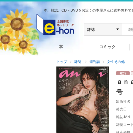
本、雑誌、CD・DVDをお近くの本屋さんに送料無料で
本
コミック
トップ
雑誌
週刊誌
女性その他
ａｎ
号
出版社名
発売日
雑誌JAN
雑誌コー
税込価格