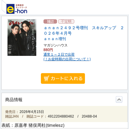
ａｎａｎ２４９２号増刊 スキルアップ ２
０２６年４月号
ａｎａｎ増刊
マガジンハウス
880円
通常１～２日で出荷
(！お盆時期の出荷について！)
商品情報
発売日：
2026年4月15日
雑誌JAN / 雑誌コード：
4912204880462
/
20488-04
表紙：原嘉孝 猪俣周杜(timelesz)