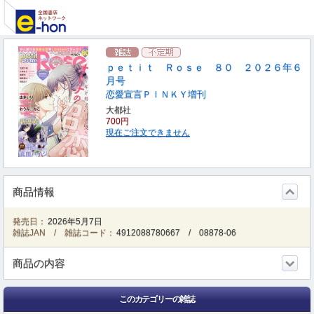
ｐｅｔｉｔ Ｒｏｓｅ ８０ ２０２６年６
月号
恋愛宣言ＰＩＮＫＹ増刊
大都社
700円
現在ご注文できません
商品情報
発売日：
2026年5月7日
雑誌JAN / 雑誌コード：
4912088780667
/
08878-06
商品の内容
このカテゴリーの雑誌