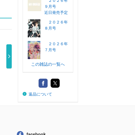
２０２６年
９月号
近日発売予定
２０２６年
８月号
２０２６年
７月号
この雑誌の一覧へ
ミステリーブラ
ＪＯＵＲ（ジュ
ｐｅｔｉｔ Ｒ
あな
ン ２０２６ …
ール） ２０ …
ｏｓｅ ８１ …
～別
990円
700円
900円
返品について
facebook