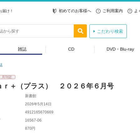
初めてのお客様へ
ご利用案内
よ
お届け！
こだわり検索
雑誌
CD
DVD・Blu-ray
誌
ａｒ＋（プラス） ２０２６年６月号
新書館
2026年5月14日
4912165670669
ド
16567-06
870円