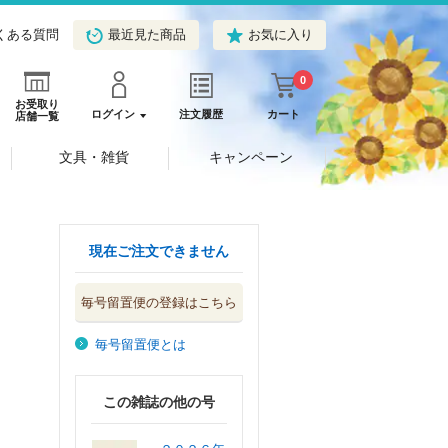
くある質問
最近見た商品
お気に入り
0
お受取り
ログイン
注文履歴
カート
店舗一覧
文具・雑貨
キャンペーン
現在ご注文できません
毎号留置便の登録はこちら
毎号留置便とは
この雑誌の他の号