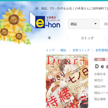
本、雑誌、CD・DVDをお近くの本屋さんに送料無料で
本
コミック
トップ
雑誌
女性コミック
女性漫画
Ｄｅ
出版社名
発売日
雑誌JAN
雑誌コー
税込価格