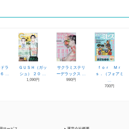
ンドラ
ＧＵＳＨ（ガッ
サクラミステリ
ｆｏｒ Ｍｒ
６ …
シュ） ２０ …
ーデラックス …
ｓ．（フォアミ
1,090円
990円
…
700円
用サービス
運営会社概要