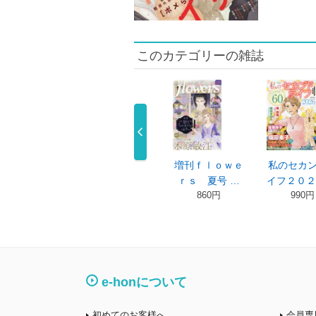
このカテゴリーの雑誌
刊ｆｌｏｗｅ
ココハナ ２０２
増刊ｆｌｏｗｅ
私のセカ
ｓ（フラワ …
６年８月号
ｒｓ 夏号 …
イフ２０２
670円
650円
860円
990円
e-honについて
初めてのお客様へ
会員専