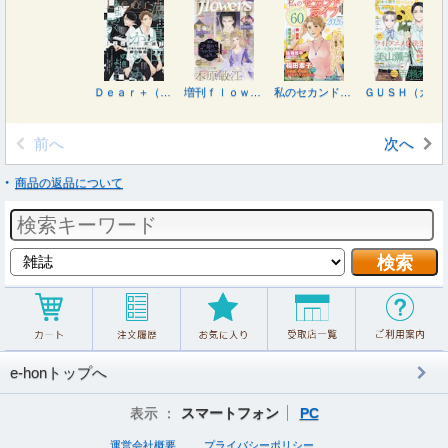
Ｄｅａｒ＋（プラス） ２０２６年８月号
増刊ｆｌｏｗｅｒｓ 夏号 ２０２６年８月号
私のセカンドライフ２０２６ Ａｒｏｕｎｄ６０ ２０２６年８月号
ＧＵＳＨ（ガッシュ） ２０２６年８月号
前へ
次へ
商品の返品について
e-honトップへ
表示 ：
スマートフォン
PC
運営会社概要
プライバシーポリシー