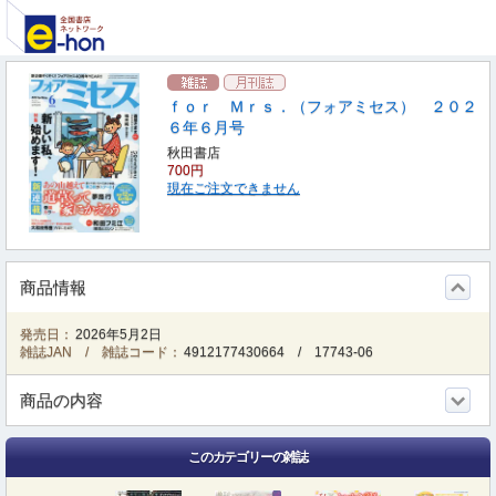
ｆｏｒ Ｍｒｓ．（フォアミセス） ２０２
６年６月号
秋田書店
700円
現在ご注文できません
商品情報
発売日：
2026年5月2日
雑誌JAN / 雑誌コード：
4912177430664
/
17743-06
商品の内容
このカテゴリーの雑誌