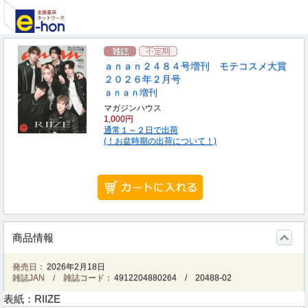
ａｎａｎ２４８４号増刊 モテコスメ大賞
２０２６年２月号
ａｎａｎ増刊
マガジンハウス
1,000円
通常１～２日で出荷
(！お盆時期の出荷について！)
商品情報
発売日：
2026年2月18日
雑誌JAN / 雑誌コード：
4912204880264
/
20488-02
表紙：RIIZE