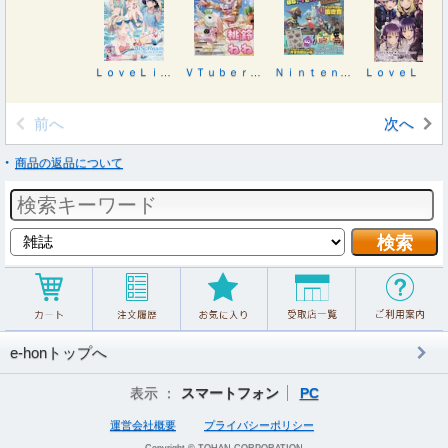
ＬｏｖｅＬｉｖｅ！Ｄａｙｓ ２０２６年９月号
ＶＴｕｂｅｒスタイル ２０２６年８月号
Ｎｉｎｔｅｎｄｏ ＤＲＥＡＭ ２０２６年９月号
ＬｏｖｅＬｉｖｅ！Ｄａｙｓ ２０２６年８月号
前へ
次へ
商品の返品について
e-honトップへ
表示 ：
スマートフォン
PC
運営会社概要
プライバシーポリシー