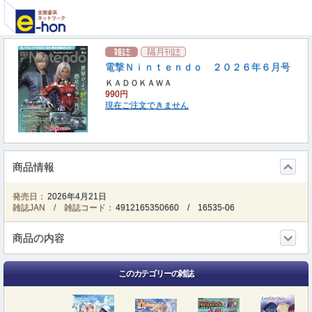
電撃Ｎｉｎｔｅｎｄｏ ２０２６年６月号
ＫＡＤＯＫＡＷＡ
990円
現在ご注文できません
商品情報
発売日：
2026年4月21日
雑誌JAN / 雑誌コード：
4912165350660
/
16535-06
商品の内容
このカテゴリーの雑誌