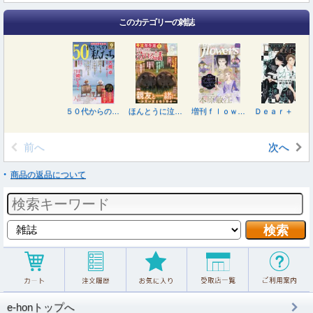
このカテゴリーの雑誌
５０代からの私たち ２０２６年９月号
ほんとうに泣ける話 ２０２６年９月号
増刊ｆｌｏｗｅｒｓ 夏号 ２０２６年８月号
Ｄｅａｒ＋（プラス） ２０２６年８月号
前へ
次へ
商品の返品について
e-honトップへ