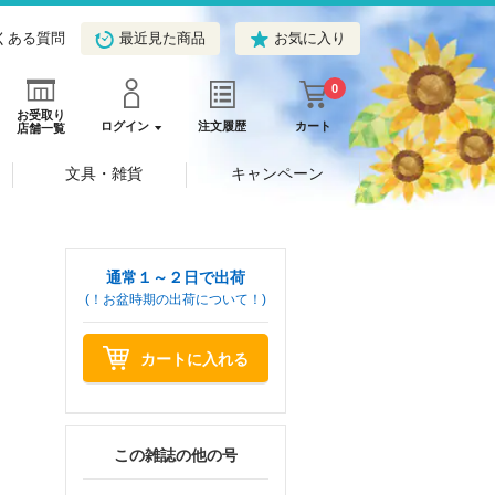
くある質問
最近見た商品
お気に入り
0
お受取り
ログイン
注文履歴
カート
店舗一覧
文具・雑貨
キャンペーン
通常１～２日で出荷
(！お盆時期の出荷について！)
カートに入れる
この雑誌の他の号