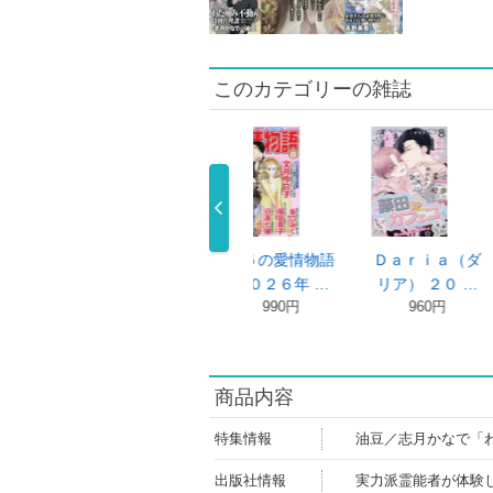
このカテゴリーの雑誌
ＯＦＦＩＣＥ
１５の愛情物語
Ｄａｒｉａ（ダ
別冊サク
ＯＵ （オ …
２０２６年 …
リア） ２０ …
テリーデ
670円
990円
960円
990
商品内容
特集情報
油豆／志月かなで「
出版社情報
実力派霊能者が体験