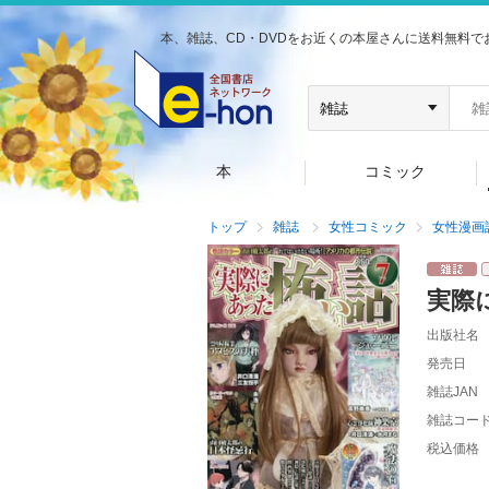
本、雑誌、CD・DVDをお近くの本屋さんに送料無料で
本
コミック
トップ
雑誌
女性コミック
女性漫画
実際
出版社名
発売日
雑誌JAN
雑誌コー
税込価格