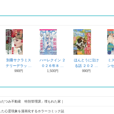
ラミス
ハーレクイン ２
ほんとうに泣け
ミステリーブラ
ラッ …
０２６年８ …
る話 ２０２ …
ンセレクショ …
円
1,500円
990円
990円
わだつみ不動産 特別管理課」埋もれた家｜
した心霊現象を漫画化するホラーコミック誌