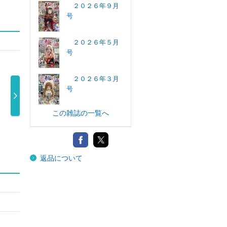
２０２６年９月
号
２０２６年５月
号
２０２６年３月
号
この雑誌の一覧へ
恋愛宣言ＰＩＮ
リンクス ２０２
１５の愛情物語
１
ＫＹ ２０２ …
６年７月号
スペシャル …
スペ
700円
870円
990円
返品について