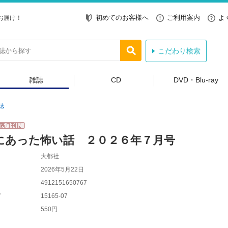
初めてのお客様へ
ご利用案内
よ
お届け！
こだわり検索
雑誌
CD
DVD・Blu-ray
誌
にあった怖い話 ２０２６年７月号
大都社
2026年5月22日
4912151650767
ド
15165-07
550円