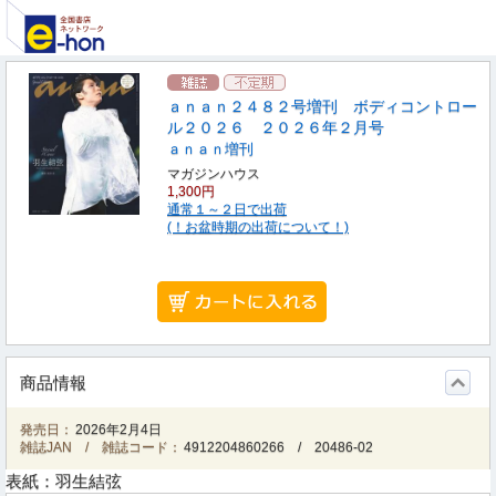
ａｎａｎ２４８２号増刊 ボディコントロー
ル２０２６ ２０２６年２月号
ａｎａｎ増刊
マガジンハウス
1,300円
通常１～２日で出荷
(！お盆時期の出荷について！)
商品情報
発売日：
2026年2月4日
雑誌JAN / 雑誌コード：
4912204860266
/
20486-02
表紙：羽生結弦