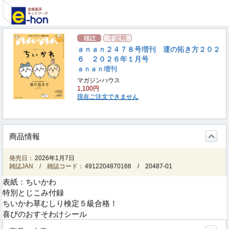
ａｎａｎ２４７８号増刊 運の拓き方２０２
６ ２０２６年１月号
ａｎａｎ増刊
マガジンハウス
1,100円
現在ご注文できません
商品情報
発売日：
2026年1月7日
雑誌JAN / 雑誌コード：
4912204870166
/
20487-01
表紙：ちいかわ
特別とじこみ付録
ちいかわ草むしり検定５級合格！
喜びのおすそわけシール