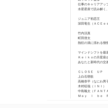
仕事のキャリアアッ
水星星座で読み解く
ジュニア初恋王
深田竜生（ＡＣＥｅ
竹内涼真
町田啓太
熱狂の渦に揺れる憧
マインドシフトを最
Ｋｅｉｋｏの月星座
あなたと新時代の交
ＣＬＯＳＥ ＵＰ
上白石萌歌
高橋恭平（なにわ男
木村柾哉（ＩＮＩ）
中島颯太（ＦＡＮＴ
Ｍａｙ Ｉ ｂｅ 