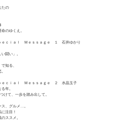
なたの
修
運命のゆくえ。
ｐｅｃｉａｌ Ｍｅｓｓａｇｅ １ 石井ゆかり
しい闘い」。
」で知る、
恋。
ｐｅｃｉａｌ Ｍｅｓｓａｇｅ ２ 水晶玉子
なる年。
見つけて、一歩を踏み出して。
ース、グルメ…。
馬に注目！
戦のススメ。