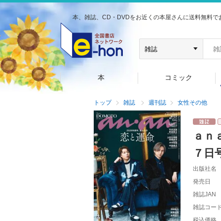
本、雑誌、CD・DVDをお近くの本屋さんに送料無料で
本
コミック
トップ
雑誌
週刊誌
女性その他
ａｎ
７日
出版社名
発売日
雑誌JAN
雑誌コー
税込価格