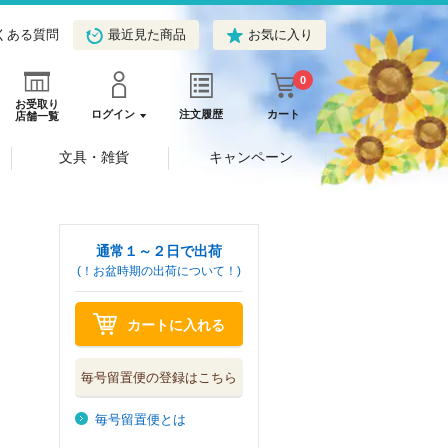
くある質問
最近見た商品
お気に入り
0
お受取り
ログイン
注文履歴
カート
店舗一覧
文具・雑貨
キャンペーン
通常１～２日で出荷
(！お盆時期の出荷について！)
カートに入れる
毎号留置便の登録はこちら
毎号留置便とは