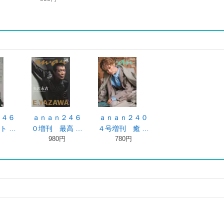
２４６
ａｎａｎ２４６
ａｎａｎ２４０
ト …
０増刊 最高 …
４号増刊 癒 …
980円
780円