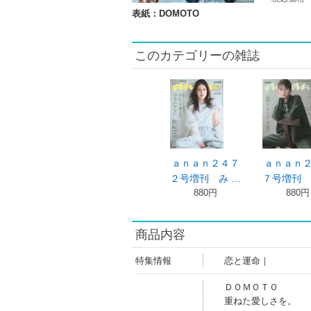
表紙：DOMOTO
このカテゴリーの雑誌
ａｎａｎ２４７
ａｎａｎ
２号増刊 み …
７号増刊 
880円
880円
商品内容
特集情報
恋と運命｜
ＤＯＭＯＴＯ
重ねた愛しさを。