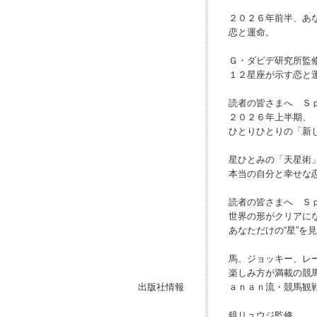
２０２６年前半、あ
恋と運命。
Ｇ・ダビデ研究所監
１２星座が示す恋と
読者の皆さまへ Ｓ
２０２６年上半期、
ひとりひとりの「新
星ひとみの「天星術
本当の自分と幸せな
読者の皆さまへ Ｓ
世界の形がクリアに
あなただけの“星”を
馬、ジョッキー、レ
楽しみ方が満載の競
出版社情報
ａｎａｎ流・競馬観
鏡リュウジ監修