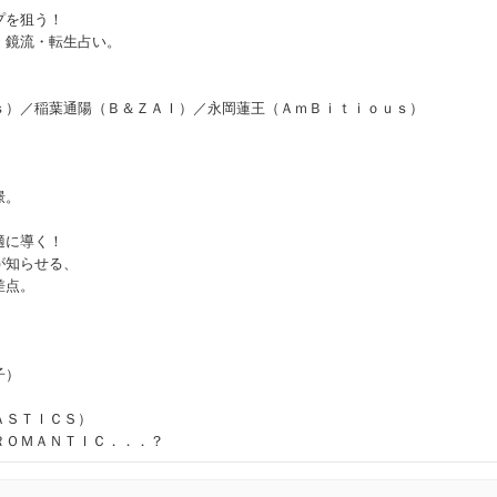
プを狙う！
、鏡流・転生占い。
ｓ）／稲葉通陽（Ｂ＆ＺＡＩ）／永岡蓮王（ＡｍＢｉｔｉｏｕｓ）
憬。
適に導く！
が知らせる、
差点。
子）
ＡＳＴＩＣＳ）
ＲＯＭＡＮＴＩＣ．．．？