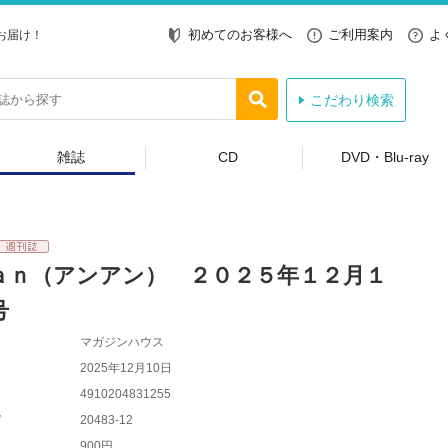
初めてのお客様へ
ご利用案内
よ
お届け！
こだわり検索
雑誌
CD
DVD・Blu-ray
ａｎ（アンアン） ２０２５年１２月１
号
マガジンハウス
2025年12月10日
4910204831255
ド
20483-12
900円