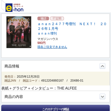
ａｎａｎ２４７７号増刊 ＮＥＸＴ！ ２０
２６年１月号
ａｎａｎ増刊
マガジンハウス
980円
現在ご注文できません
商品情報
発売日：
2025年12月26日
雑誌JAN / 雑誌コード：
4912204860167
/
20486-01
表紙＋グラビア＋インタビュー：THE ALFEE
商品の内容
このカテゴリーの雑誌