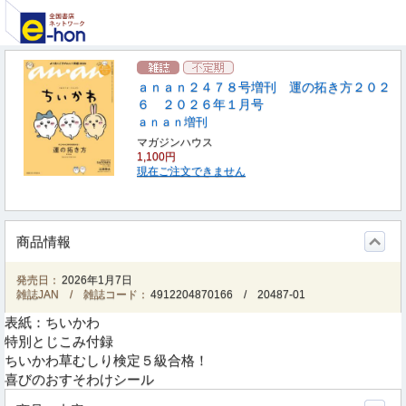
ａｎａｎ２４７８号増刊 運の拓き方２０２
６ ２０２６年１月号
ａｎａｎ増刊
マガジンハウス
1,100円
現在ご注文できません
商品情報
発売日：
2026年1月7日
雑誌JAN / 雑誌コード：
4912204870166
/
20487-01
表紙：ちいかわ
特別とじこみ付録
ちいかわ草むしり検定５級合格！
喜びのおすそわけシール