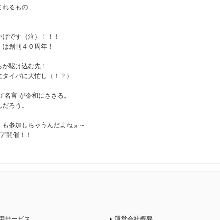
まれるもの
かげです（泣）！！！
』は創刊４０周年！
らが駆け込む先！
にタイパに大忙し（！？）
“名言”が令和にささる。
んだろう。
』も参加しちゃうんだよねぇ～
ワ”開催！！
用サービス
運営会社概要