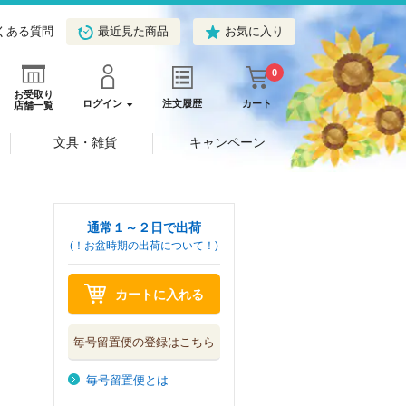
くある質問
最近見た商品
お気に入り
0
お受取り
ログイン
注文履歴
カート
店舗一覧
文具・雑貨
キャンペーン
通常１～２日で出荷
(！お盆時期の出荷について！)
カートに入れる
毎号留置便の登録はこちら
毎号留置便とは