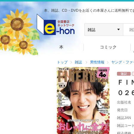
本、雑誌、CD・DVDをお近くの本屋さんに送料無料で
本
コミック
トップ
雑誌
男性情報
ヤング・ファ
ＦＩ
０２
出版社名
発売日
雑誌JAN
雑誌コー
税込価格