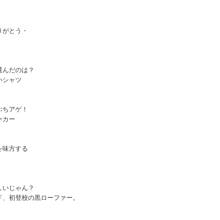
りがとう・
選んだのは？
いシャツ
ぶちアゲ！
ーカー
を味方する
しいじゃん？
ド、初登校の黒ローファー。