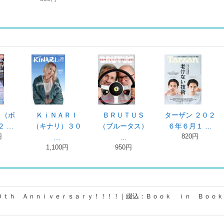
！（ボ
ＫｉＮＡＲＩ
ＢＲＵＴＵＳ
ターザン ２０２
２ …
（キナリ）３０
（ブルータス）
６年６月１ …
円
820円
…
…
1,100円
950円
０ｔｈ Ａｎｎｉｖｅｒｓａｒｙ！！！！｜綴込：Ｂｏｏｋ ｉｎ Ｂｏｏｋ