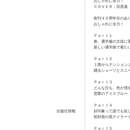
おしゃれに全力！
ＣＯＶＥＲ：目黒蓮
創刊４０周年分のあ
おしゃれに全力！
Ｐａｒｔ１
春、通学服の主役に
新しい通学路で着た
Ｐａｒｔ２
１限からテンション
踊るショーツとスニ
Ｐａｒｔ３
どんな日も、色が僕
窓際のアイスブルー
Ｐａｒｔ４
出版社情報
好印象って誰でも欲
初対面の黒テイラー
Ｐａｒｔ５