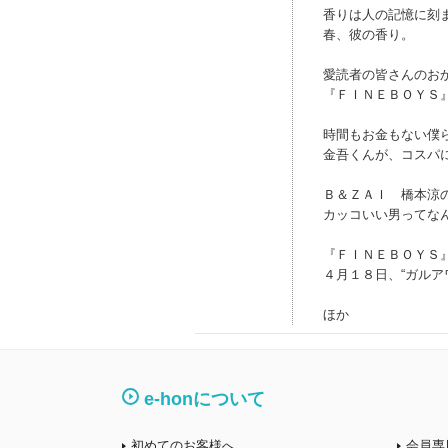
香りは人の記憶に刻
春、彼の香り。
愛読者の皆さんのお
『ＦＩＮＥＢＯＹＳ
時間もお金もない僕
金吾くんが、コスパ
Ｂ＆ＺＡＩ 橋本涼の
カッコいい男ってな
『ＦＩＮＥＢＯＹＳ
４月１８日、“ガルア
ほか
e-honについて
初めてのお客様へ
会員専