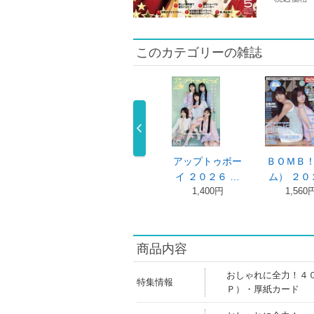
このカテゴリーの雑誌
ーザン ２０２
Ｆｉｎｅ（ファ
アップトゥボー
ＢＯＭＢ
年３月２ …
イン） ２０ …
イ ２０２６ …
ム） ２０
820円
980円
1,400円
1,560
商品内容
おしゃれに全力！４
特集情報
Ｐ）・厚紙カード