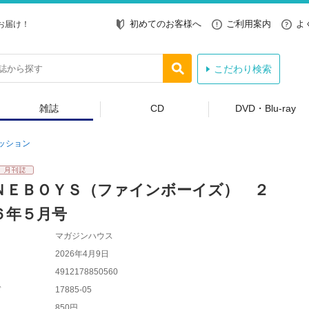
初めてのお客様へ
ご利用案内
よ
お届け！
こだわり検索
雑誌
CD
DVD・Blu-ray
ッション
ＮＥＢＯＹＳ（ファインボーイズ） ２
６年５月号
マガジンハウス
2026年4月9日
4912178850560
ド
17885-05
850円