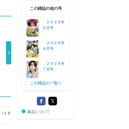
この雑誌の他の号
２０２６年
９月号
２０２６年
８月号
２０２６年
ＴＨＥ ＲＡＫ
アイドルヴィレ
ターザン ２０２
ター
７月号
Ｅ ＪＡＰＡ …
ッジ ２０２ …
６年５月１ …
６年
1,650円
1,100円
820円
この雑誌の一覧へ
返品について
（１６