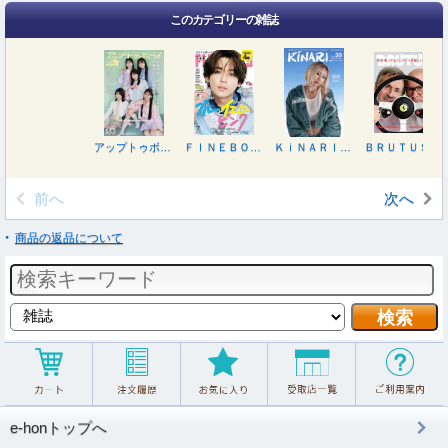
このカテゴリーの雑誌
アップトゥボーイ ２０２６年８月号
ＦＩＮＥＢＯＹＳ（ファインボーイズ） ２０２６年７月号
ＫｉＮＡＲＩ（キナリ）３０号 ２０２６年７月号
ＢＲＵＴＵＳ（ブルータス） ２０２６年６月１５日号
前へ
次へ
商品の返品について
e-honトップへ