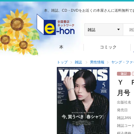
本、雑誌、CD・DVDをお近くの本屋さんに送料無料で
本
コミック
トップ
雑誌
男性情報
ヤング・ファ
Ｙ 
月号
出版社名
発売日
雑誌JAN
雑誌コー
税込価格