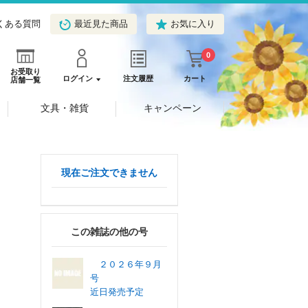
くある質問
最近見た商品
お気に入り
0
お受取り
ログイン
注文履歴
カート
店舗一覧
文具・雑貨
キャンペーン
現在ご注文できません
この雑誌の他の号
２０２６年９月
号
近日発売予定