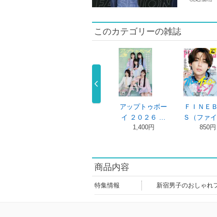
このカテゴリーの雑誌
ｉｎｅ（ファ
ターザン ２０２
アップトゥボー
ＦＩＮＥ
ン） ２０ …
６年３月１ …
イ ２０２６ …
Ｓ（ファイ
980円
800円
1,400円
850円
商品内容
特集情報
新宿男子のおしゃれ