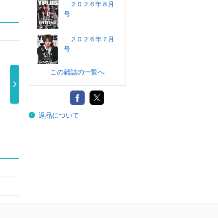
２０２６年８月
号
２０２６年７月
号
この雑誌の一覧へ
ＴＨＥ ＲＡＫ
アイドルヴィレ
ＦＩＮＥＢＯＹ
ター
返品について
Ｅ ＪＡＰＡ …
ッジ ２０２ …
Ｓ（ファイン …
６年
1,650円
1,100円
850円