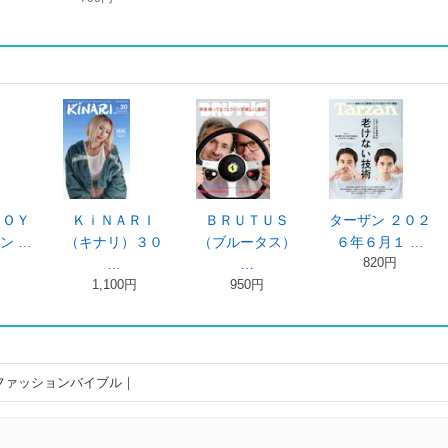
ＢＯＹ
ＫｉＮＡＲＩ
ＢＲＵＴＵＳ
ターザン ２０２
ン …
（キナリ）３０
（ブルータス）
６年６月１ …
820円
…
…
1,100円
950円
ファッションバイブル｜