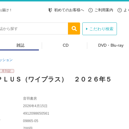
初めてのお客様へ
ご利用案内
よ
お届け！
こだわり検索
雑誌
CD
DVD・Blu-ray
ッション
ＰＬＵＳ（ワイプラス） ２０２６年５
音羽書房
2026年4月15日
4912098650561
ド
09865-05
700円