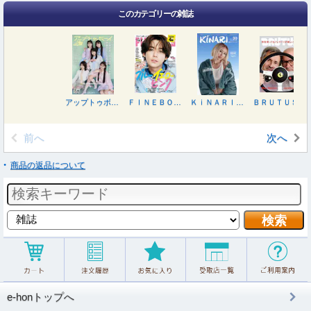
このカテゴリーの雑誌
アップトゥボーイ ２０２６年８月号
ＦＩＮＥＢＯＹＳ（ファインボーイズ） ２０２６年７月号
ＫｉＮＡＲＩ（キナリ）３０号 ２０２６年７月号
ＢＲＵＴＵＳ（ブルータス） ２０２６年６月１５日号
前へ
次へ
商品の返品について
e-honトップへ