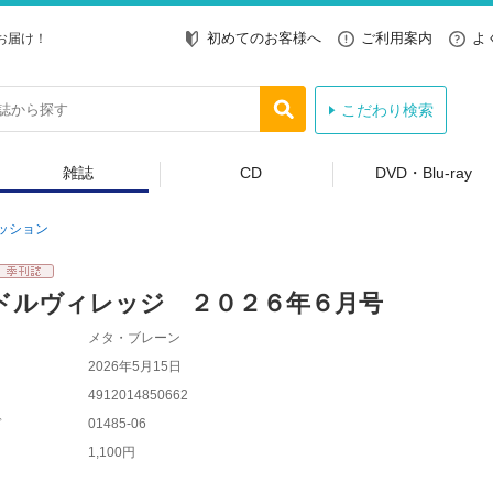
初めてのお客様へ
ご利用案内
よ
お届け！
こだわり検索
雑誌
CD
DVD・Blu-ray
ッション
ドルヴィレッジ ２０２６年６月号
メタ・ブレーン
2026年5月15日
4912014850662
ド
01485-06
1,100円