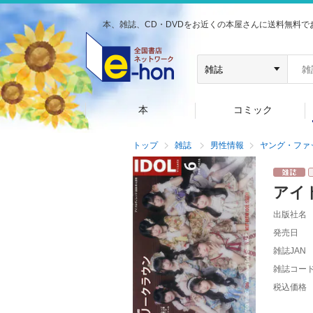
本、雑誌、CD・DVDをお近くの本屋さんに送料無料で
本
コミック
トップ
雑誌
男性情報
ヤング・ファ
アイ
出版社名
発売日
雑誌JAN
雑誌コー
税込価格