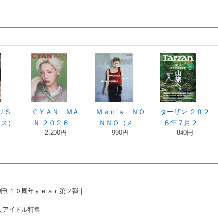
ＵＳ
ＣＹＡＮ ＭＡ
Ｍｅｎ’ｓ ＮＯ
ターザン ２０２
ラス）
Ｎ ２０２６ …
ＮＮＯ（メ …
６年７月２ …
2,200円
990円
840円
創刊１０周年ｙｅａｒ第２弾｜
人アイドル特集