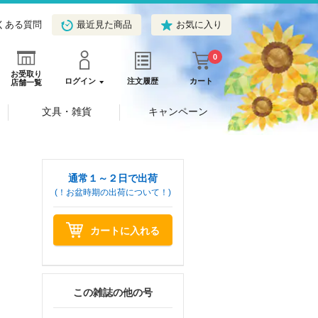
くある質問
最近見た商品
お気に入り
0
お受取り
ログイン
注文履歴
カート
店舗一覧
文具・雑貨
キャンペーン
通常１～２日で出荷
(！お盆時期の出荷について！)
カートに入れる
この雑誌の他の号