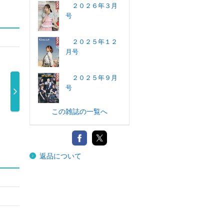
２０２６年３月
号
２０２５年１２
月号
２０２５年９月
号
この雑誌の一覧へ
Ｃｒｅａｍ（ク
ＦＩＮＥＢＯＹ
ＯＵＴＤＯＯ
ＢＵ
リーム） ２ …
Ｓ（ファイン …
Ｒ ＳＴＹＬＥ
ブカ
2,750円
850円
…
990円
返品について