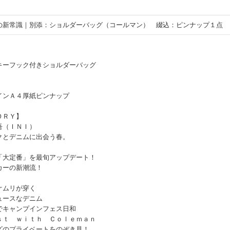
の新常識｜別添：ショルダーバッグ（コールマン） 綴込：ピンナップ１点
ーフック付きショルダーバッグ
インＡ４厚紙ピンナップ
ＯＲＹ】
吾（ＩＮＩ）
とデニムに出会う春。
「大定番」を最旬アップデート！
ーの新潮流！
ケムリが穿く
ースなデニム
でキャンプインフェス日和
ｔ ｗｉｔｈ Ｃｏｌｅｍａｎ
ズのプライベートをのぞき見！