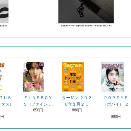
２０２
ＰＯＰＥＹＥ
ターザン ２０２
ＢＲＵＴＵＳ
 …
（ポパイ） ２
５年１１月 …
（ブルータス）
820円
…
…
990円
890円