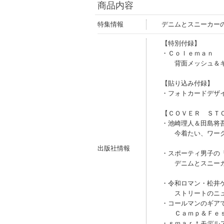
商品内容
特集情報
デニムとスニーカー
【特別付録】
・Ｃｏｌｅｍａｎ
背面メッシュ＆キ
【貼り込み付録】
・フォトカードデザ
【ＣＯＶＥＲ ＳＴ
・池崎理人＆田島将
今着たい、ワーク
出版社情報
・スポーティ男子の
デニムとスニーカ
・令和ロマン・松井
ストリートのニュ
・コールマンのギア
Ｃａｍｐ＆Ｆｅｓ
・ｓｍａｒｔモデル