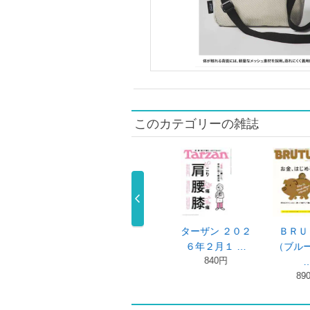
このカテゴリーの雑誌
ーザン ２０２
ＢＲＵＴＵＳ
ＦＩＮＥＢＯＹ
ターザン 
年２月１ …
（ブルータス）
Ｓ（ファイン …
６年１月２
840円
850円
880円
…
890円