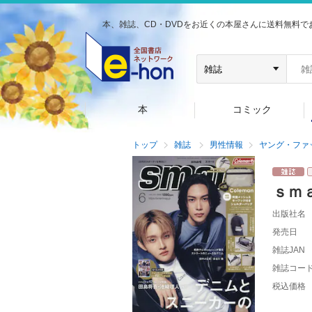
本、雑誌、CD・DVDをお近くの本屋さんに送料無料で
本
コミック
トップ
雑誌
男性情報
ヤング・ファ
ｓｍ
出版社名
発売日
雑誌JAN
雑誌コー
税込価格