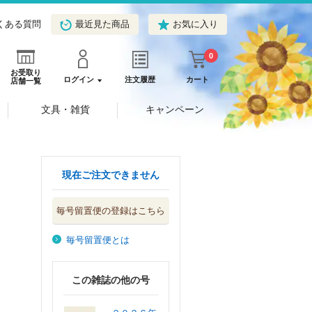
くある質問
最近見た商品
お気に入り
0
お受取り
ログイン
注文履歴
カート
店舗一覧
文具・雑貨
キャンペーン
現在ご注文できません
毎号留置便の登録はこちら
毎号留置便とは
この雑誌の他の号