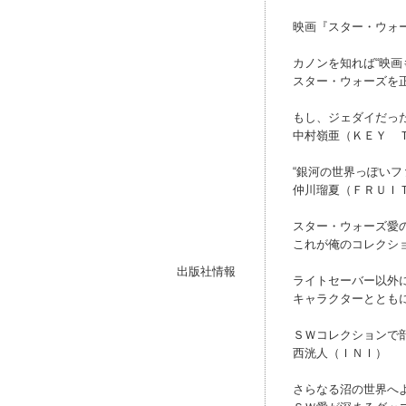
映画『スター・ウォ
カノンを知れば“映画
スター・ウォーズを
もし、ジェダイだっ
中村嶺亜（ＫＥＹ 
“銀河の世界っぽいフ
仲川瑠夏（ＦＲＵＩ
スター・ウォーズ愛
これが俺のコレクシ
出版社情報
ライトセーバー以外
キャラクターととも
ＳＷコレクションで
西洸人（ＩＮＩ）
さらなる沼の世界へ