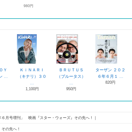
980円
ＨＥ ＲＡＫ
アイドルヴィレ
ＦＩＮＥＢＯＹ
ターザン 
 ＪＡＰＡ …
ッジ ２０２ …
Ｓ（ファイン …
６年５月１
1,650円
1,100円
850円
820円
年６月号増刊」 映画『スター・ウォーズ』その先へ！｜
』その先へ！