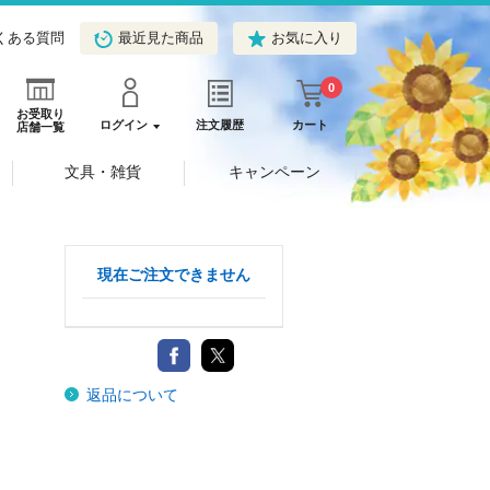
くある質問
最近見た商品
お気に入り
0
お受取り
ログイン
注文履歴
カート
店舗一覧
文具・雑貨
キャンペーン
現在ご注文できません
返品について