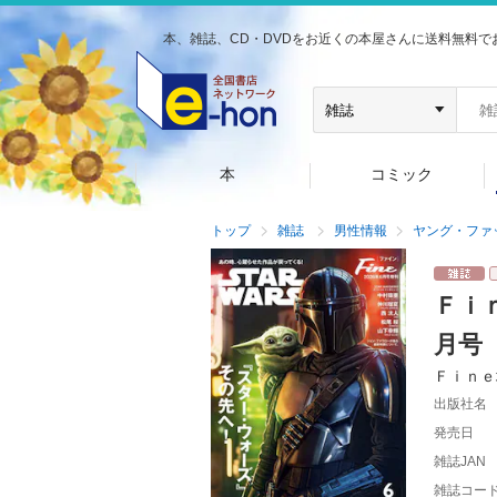
本、雑誌、CD・DVDをお近くの本屋さんに送料無料で
本
コミック
トップ
雑誌
男性情報
ヤング・ファ
Ｆｉ
月号
Ｆｉｎｅ
出版社名
発売日
雑誌JAN
雑誌コー