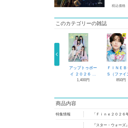
税込価格
このカテゴリーの雑誌
ＫｉＮＡＲＩ
ＢＲＵＴＵＳ
ターザン ２０２
Ｔ
（キナリ）３０
（ブルータス）
６年６月１ …
Ｅ
820円
…
…
1,100円
950円
商品内容
特集情報
「Ｆｉｎｅ２０２６
『スター・ウォーズ