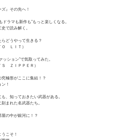
ーズ』その先へ！
もドラマも新作も”もっと楽しくなる。
正史で読み解く。
たらどうやって生きる？
ＴＯ ＬＩＴ）
ァッション”で気取ってみた。
ＴＳ ＺＩＰＰＥＲ）
の究極形がここに集結！？
ョン！
にも、知っておきたい武器がある。
に刻まれた名武器たち。
部屋の中が銀河に！？
ようこそ！