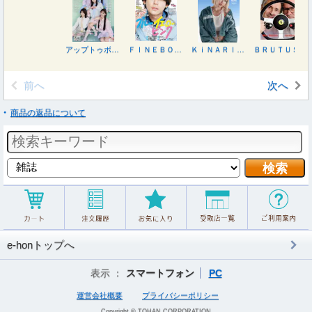
アップトゥボーイ ２０２６年８月号
ＦＩＮＥＢＯＹＳ（ファインボーイズ） ２０２６年７月号
ＫｉＮＡＲＩ（キナリ）３０号 ２０２６年７月号
ＢＲＵＴＵＳ（ブルータス） ２０２６年６月１５日号
前へ
次へ
商品の返品について
e-honトップへ
表示 ：
スマートフォン
PC
運営会社概要
プライバシーポリシー
Copyright © TOHAN CORPORATION