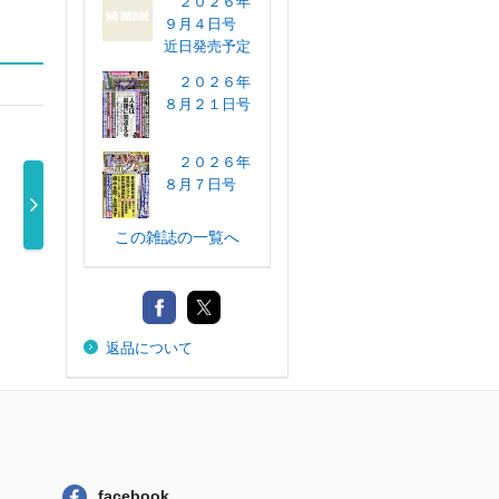
２０２６年
９月４日号
近日発売予定
２０２６年
８月２１日号
２０２６年
８月７日号
この雑誌の一覧へ
週刊新潮 ２０２
週刊文春 ２０２
週刊文春 ２０２
週刊
６年７月２ …
６年７月２ …
６年８月２ …
６年
510円
550円
600円
返品について
facebook