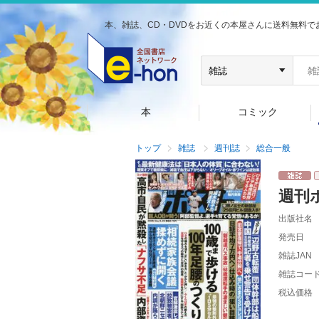
本、雑誌、CD・DVDをお近くの本屋さんに送料無料で
本
コミック
トップ
雑誌
週刊誌
総合一般
週刊
出版社名
発売日
雑誌JAN
雑誌コー
税込価格