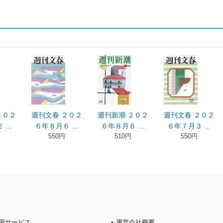
２０２
週刊文春 ２０２
週刊新潮 ２０２
週刊文春 ２０２
 …
６年８月６ …
６年８月６ …
６年７月３ …
550円
510円
550円
用サービス
運営会社概要