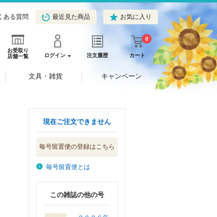
くある質問
最近見た商品
お気に入り
0
お受取り
ログイン
注文履歴
カート
店舗一覧
文具・雑貨
キャンペーン
現在ご注文できません
毎号留置便の登録はこちら
毎号留置便とは
この雑誌の他の号