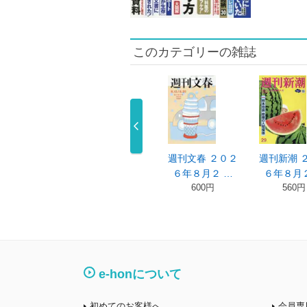
このカテゴリーの雑誌
刊新潮 ２０２
週刊文春 ２０２
週刊文春 ２０２
週刊新潮 
年７月２ …
６年７月２ …
６年８月２ …
６年８月２
510円
550円
600円
560円
e-honについて
初めてのお客様へ
会員専