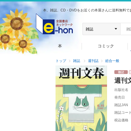
本、雑誌、CD・DVDをお近くの本屋さんに送料無料で
本
コミック
トップ
雑誌
週刊誌
総合一般
週刊
出版社名
発売日
雑誌JAN
雑誌コー
税込価格