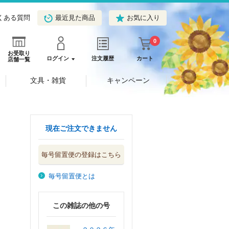
くある質問
最近見た商品
お気に入り
0
お受取り
ログイン
注文履歴
カート
店舗一覧
文具・雑貨
キャンペーン
現在ご注文できません
毎号留置便の登録はこちら
毎号留置便とは
この雑誌の他の号