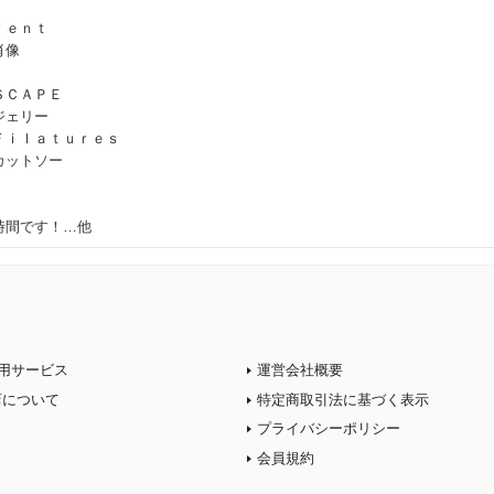
ｒｅｎｔ
肖像
ＳＣＡＰＥ
ジェリー
Ｆｉｌａｔｕｒｅｓ
カットソー
時間です！…他
用サービス
運営会社概要
店について
特定商取引法に基づく表示
プライバシーポリシー
会員規約