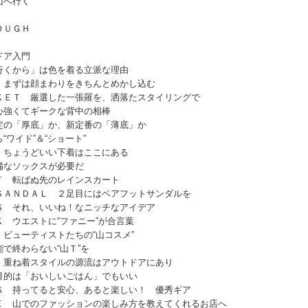
山へ行く
ＯＵＧＨ
ドア入門
行くから」は色を着る立派な理由
 まずは顔まわりをきちんとめかし込む
ＫＥＴ 厳選した一張羅を、洒落たスタイリングで
心強くてギークな背中の相棒
定の「厚底」か、新定番の「薄底」か
ワイド”＆“ショート”
 ちょうどいい下着はここにある
備なソックスが必要だ
Ｔ 転ばぬ先のレインスカート
ＳＡＮＤＡＬ ２足目にはベアフットサンダルを
Ｓ それ、いいね！なニッチなアイデア
 ウエストに“ファニー”が合言葉
ビューティストたちの“山コスメ”
で終わらない“山Ｔ”を
 重ね着スタイルの源流はアウトドアにあり
目的は「おいしいごはん」でもいい
Ｓ 持ってると安心、あると楽しい！ 優秀ギア
Ｅ 山でのファッションの楽しみ方を教えてくれるお店へ