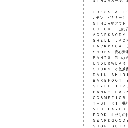
ＧＩＮＺＡガール、
ＤＲＥＳＳ ＆ Ｔ
カモン、ビギナー！
ＧＩＮＺＡ的アウト
ＣＯＬＯＲ 「山に
ＡＣＣＥＳＳＯＲＹ
ＳＨＥＬＬ ＪＡＣ
ＢＡＣＫＰＡＣＫ 
ＳＨＯＥＳ 安心安
ＰＡＮＴＳ 低山なら“
ＵＮＤＥＲＷＥＡＲ
ＳＯＣＫＳ 才色兼
ＲＡＩＮ ＳＫＩＲ
ＢＡＲＥＦＯＯＴ 
ＳＴＹＬＥ ＴＩＰ
ＦＡＮＮＹ ＰＡＣＫ
ＣＯＳＭＥＴＩＣＳ 
Ｔ－ＳＨＩＲＴ 機能
ＭＩＤ ＬＡＹＥＲ
ＦＯＯＤ 山登りの
ＧＥＡＲ＆ＧＯＯＤ
ＳＨＯＰ ＧＵＩＤ