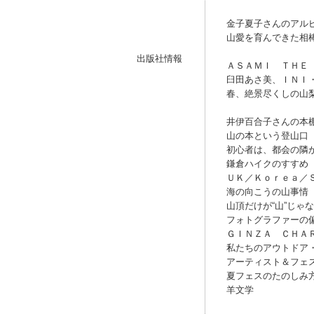
金子夏子さんのアル
山愛を育んできた相
出版社情報
ＡＳＡＭＩ ＴＨＥ
臼田あさ美、ＩＮＩ
春、絶景尽くしの山
井伊百合子さんの本
山の本という登山口
初心者は、都会の隣
鎌倉ハイクのすすめ
ＵＫ／Ｋｏｒｅａ／
海の向こうの山事情
山頂だけが“山”じゃ
フォトグラファーの
ＧＩＮＺＡ ＣＨＡ
私たちのアウトドア
アーティスト＆フェ
夏フェスのたのしみ
羊文学