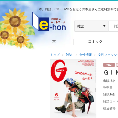
本、雑誌、CD・DVDをお近くの本屋さんに送料無料で
本
コミック
トップ
雑誌
女性情報
女性ファッシ
ＧＩ
出版社名
発売日
雑誌JAN
雑誌コー
税込価格