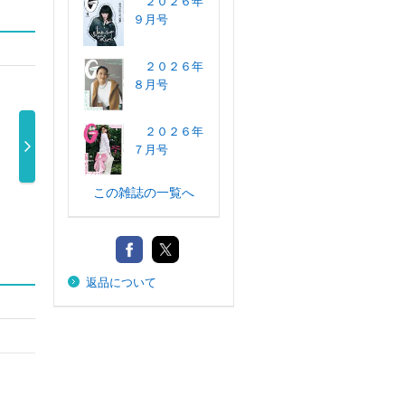
２０２６年
９月号
２０２６年
８月号
２０２６年
７月号
ＮＹＬＯＮ Ｊ
ｇｇｉ（オッ
２５ａｎｓ（ヴ
ＣＬＡＳＳ
この雑誌の一覧へ
ＡＰＡＮ ２ …
） ２０２ …
ァンサンカン …
（クラッシ
1,650円
980円
980円
980円
返品について