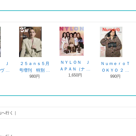
ＮＹＬＯＮ Ｊ
ＮｕｍｅｒｏＴ
Ｈａｎａｋｏ
Ｏ
ＡＰＡＮ（ナ …
ＯＫＹＯ ２ …
（ハナコ） ２
ジ
1,650円
990円
…
1,250円
山へ行く｜