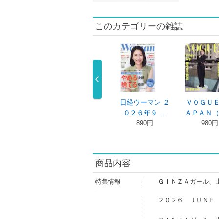
このカテゴリーの雑誌
ｅｒｏ
日経ウーマン ２
ＶＯＧＵＥ Ｊ
２５ａｎｓ５月
Ｏ …
０２６年９ …
ＡＰＡＮ（ヴ …
号増刊 特別 …
0円
890円
980円
980円
商品内容
特集情報
ＧＩＮＺＡガール、
２０２６ ＪＵＮＥ