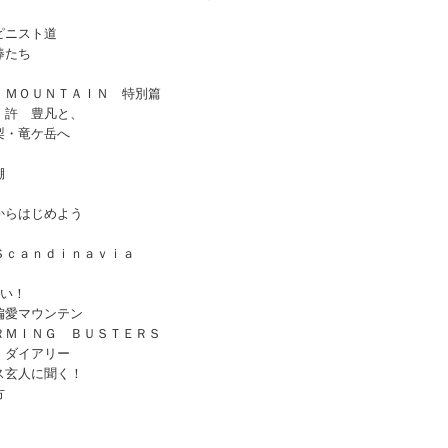
ピニスト道
棒たち
 ＭＯＵＮＴＡＩＮ 特別篇
・許 豊凡と、
梨・竜ケ岳へ
棚
からはじめよう
Ｓｃａｎｄｉｎａｖｉａ
ない！
偏愛マウンテン
ＲＭＩＮＧ ＢＵＳＴＥＲＳ
・ダイアリー
ス玄人に聞く！
方