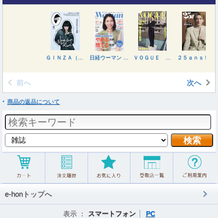
ＧＩＮＺＡ（ギンザ） ２０２６年９月号
日経ウーマン ２０２６年９月号
ＶＯＧＵＥ ＪＡＰＡＮ（ヴォーグジャパン ２０２６年９月号
２５ａｎｓ５月号増刊 特別版 ２０２６年９月号
前へ
次へ
商品の返品について
e-honトップへ
表示 ：
スマートフォン
PC